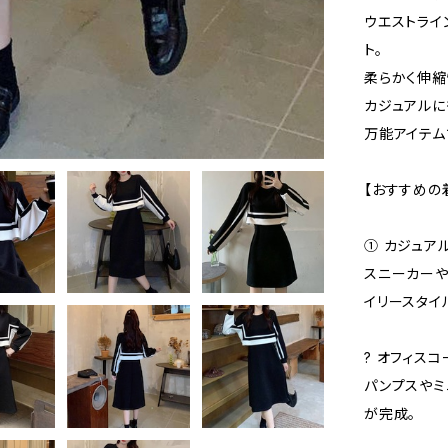
ウエストライ
ト。
柔らかく伸縮
カジュアルに
万能アイテム
【おすすめの
① カジュア
スニーカーや
イリースタイ
? オフィスコ
パンプスやミ
が完成。