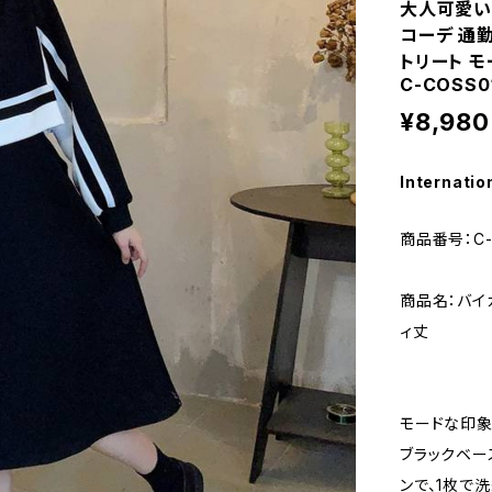
大人可愛い 
コーデ 通勤
トリート モ
C-COSS0
¥8,980
Internatio
商品番号：C-
商品名：バイ
ィ丈
モードな印象
ブラックベー
ンで、1枚で