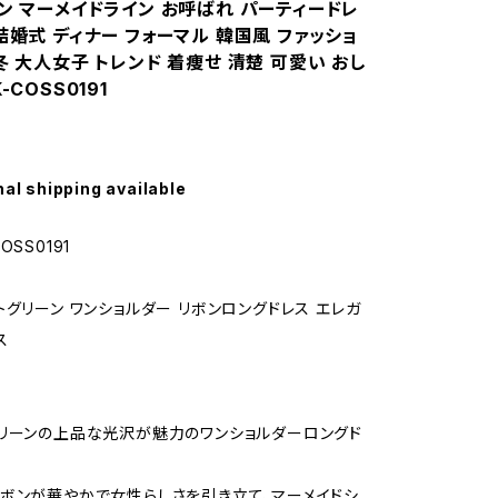
イン マーメイドライン お呼ばれ パーティードレ
結婚式 ディナー フォーマル 韓国風 ファッショ
冬 大人女子 トレンド 着痩せ 清楚 可愛い おし
-COSS0191
nal shipping available
OSS0191
トグリーン ワンショルダー リボンロングドレス エレガ
ス
リーンの上品な光沢が魅力のワンショルダーロングド
ボンが華やかで女性らしさを引き立て、マーメイドシ