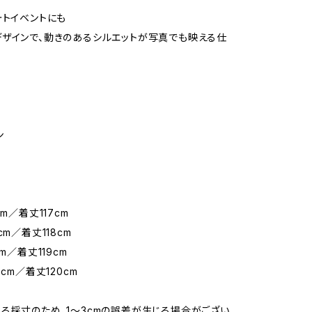
ォトイベントにも
ザインで、動きのあるシルエットが写真でも映える仕
ン
cm／着丈117cm
cm／着丈118cm
cm／着丈119cm
6cm／着丈120cm
る採寸のため、1〜3cmの誤差が生じる場合がござい