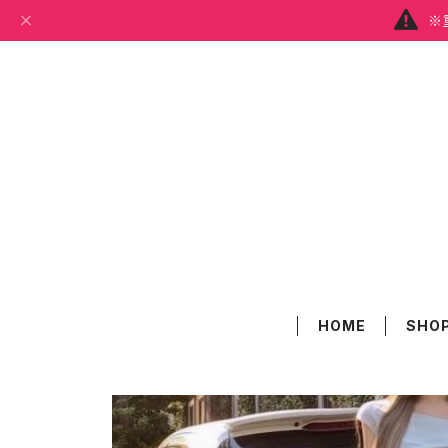
※
HOME
SHOP