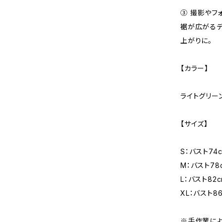
③ 撮影やフ
裾が広がるデ
上がりに。
【カラー】
ライトグリー
【サイズ】
S：バスト74
M：バスト78
L：バスト82
XL：バスト8
※手作業によ