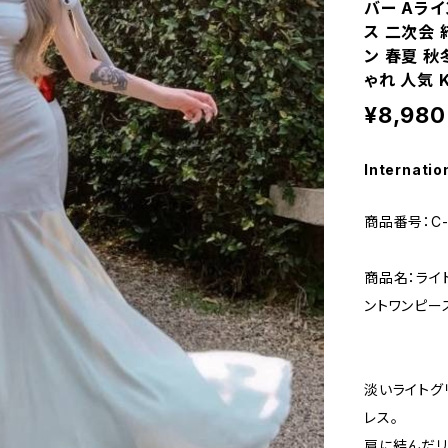
バー Aラ
ス 二次会 
ン 春夏 秋
ゃれ 人気 K
¥8,980
Internatio
商品番号：C-
商品名：ライ
ントワンピー
淡いライトグ
レス。
肩に結んだリ