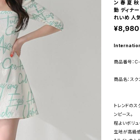
ン 春 夏 
勤 ディナー
れいめ 人気
¥8,980
Internatio
商品番号：C-
商品名：スク
トレンドのス
ンピース。
程よいボリ
生地が高級感