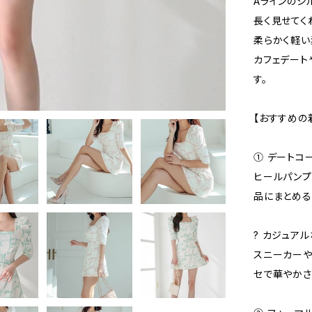
Aラインのシ
長く見せてく
柔らかく軽い
カフェデート
す。
【おすすめの
① デートコ
ヒールパンプ
品にまとめる
? カジュア
スニーカーや
セで華やかさ