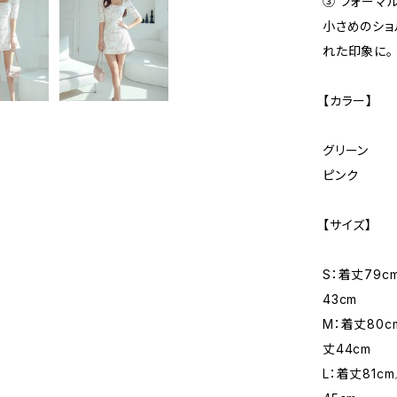
③ フォーマ
小さめのショ
れた印象に。
【カラー】
グリーン
ピンク
【サイズ】
S：着丈79c
43cm
M：着丈80c
丈44cm
L：着丈81c