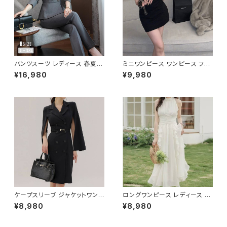
パンツスーツ レディース 春夏
ミニワンピース ワンピース フェ
秋冬 春 夏 秋 冬 黒 紺 スーツ
ザーデザイン タイトワンピース
¥16,980
¥9,980
上下セット 2点セット ジャケット
チューブトップ レディース 春夏
パンツ セットアップ セットアップ
秋冬 春 夏 秋 冬 黒 ミニ ノース
スーツ 長袖 ノーカラー タイト
リーブ タイトワンピ 態度ドレス
ビジネススーツ ロング パンツス
ワンピドレス OL エレガント フ
ーツ ロングパンツ ペプラム ノー
ォーマル ブラック ボルドー ホワ
カラースーツ ペプラムジャケット
イト 大きいサイズ きれいめ ドレ
レディーススーツ 大きいサイズ
スワンピース お呼ばれ 韓国 フ
オフィス OL オフィスカジュアル
ァッション オフィスカジュアル 韓
ビジネス 結婚式 パーティー お
国風 キャバドレス ナイトドレス
呼ばれ ブラック ネイビー グレ
ナイトワンピ カジュアル 10代 2
ー S M L XL 2XL 3XL 4XL 5
0代 30代 40代 C-OSS0127
XL 10代 20代 30代 40代 C-
WAW1079
ケープスリーブ ジャケットワンピ
ロングワンピース レディース シ
ース ベルト付き ワンピース レデ
フォン フリル ハイネック ノース
¥8,980
¥8,980
ィース 長袖 襟付き タイト スー
リーブ フレア Aライン エレガン
ツ風 上品 きれいめ 韓国風 大人
ト 清楚 上品 韓国風 きれいめ
エレガント 通勤 オフィス OL デ
美ライン ウエストマーク 春 夏