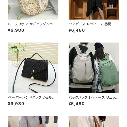
レースリボン かごバッグ ショル
ワンピース レディース 春夏 秋
ダーバッグ レディース 韓国風
冬 春 夏 秋 冬 黒 ドレス マーメ
¥6,980
¥6,480
春夏 ナチュラルスタイル リゾー
イドワンピース ドレスワンピー
トコーデ 人気 軽量 おしゃれ 2
ス フリル アシンメトリー ノース
色展開 K-B0231
リーブ ハイネック パーティード
レス 結婚式 パーティー お呼ば
れ ブラック ワインレッド ボルド
ー 10代 20代 30代 40代 C-D
SS1014
ペーパーハンドバッグ ショルダ
バックパック レディース リュック
ーバッグ パールチャームバッグ
春夏 秋冬 春 夏 秋 冬 黒 バッグ
¥6,980
¥5,480
レディース バック 軽量 カジュア
大容量 リュックサック かばん ロ
ル おしゃれ 斜めがけ 春夏 人気
ゴ 大きめ 学校リュック 部活 合
5色展開 K-B0202
宿 旅行 通学 学校バッグ 高校生
中学生 男の子 女の子 A4 B4
シンプル バッグパック バック ロ