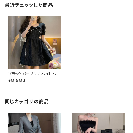
最近チェックした商品
ブラック パープル ホワイト ワン
ピース レディース ミニ丈 パフス
¥8,980
リーブ パール リボンデザイン A
ライン フェミニン ガーリー 韓国
ファッション 春 夏 秋 デート 通
学 カフェ お呼ばれ 清楚 ガーリ
ーコーデ 可愛い きれいめ 人気
同じカテゴリの商品
トレンド 高見え シンプル エレガ
ント C-OSS0203