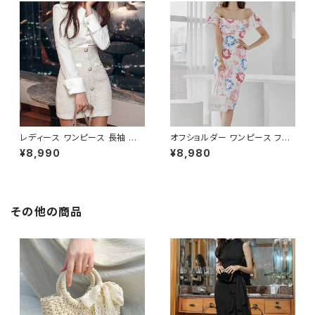
ート 二次会 結婚式 春 夏 秋 冬
秋 冬 お呼ばれ デート 食事会
お呼ばれ ブラック ベージュ お
フォーマル リゾート パーティー
しゃれ 高見え 20代 30代 40代
人気 大人可愛い ホワイト C-O
フォーマル 体型カバー 人気 トレ
SS0158
ンド C-OSS0136
レディース ワンピース 長袖 シャ
オフショルダー ワンピース フラ
ツワンピース ツイード切替 ミニ
ワー柄 タイトワンピース ドレス
¥8,990
¥8,980
ワンピース 上品 フォーマル ホ
花柄ワンピ 春夏 エレガント 大
ワイト 韓国ファッション きれい
人可愛い 韓国風ワンピース デ
め エレガント 通勤 オフィス 二
ート きれいめ 清楚 お呼ばれ 二
次会 パーティー デート 大人女
次会 パーティー 結婚式 披露宴
子 体型カバー 美ライン 春 秋
同窓会 上品 シルエット 美スタ
その他の商品
冬 着痩せ効果 きちんと見え カ
イル 体型カバー ピンク ワンタ
ジュアル エレガントスタイル S
イプ C-OSS0232
M L XL C-OSS0176