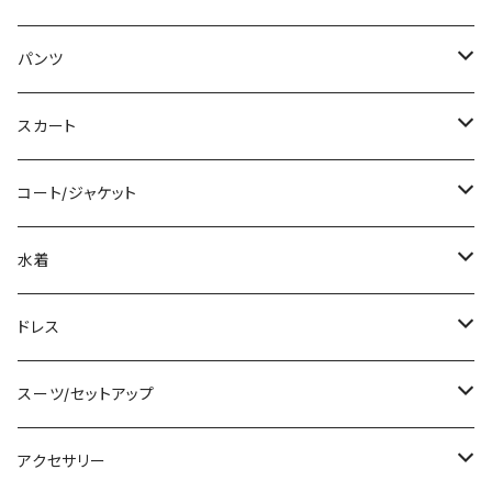
ミディアム/ミモレ
Tシャツ/カットソー
パンツ
ロング/マキシ
タンクトップ/キャミソール
ショート丈
スカート
袖付き
シャツ/ブラウス
クロップド丈
ミニ/ショート
コート/ジャケット
ノースリーブ
ベアトップ/チューブトップ
ロング丈
ミディアム/ミモレ
コート
水着
その他
カーディガン/ボレロ
デニム
ロング
ジャケット
タンキニ
ドレス
チュニック
ニット/セーター
レギンス
その他
その他
バンドゥビキニ
ミニ/ショート
スーツ/セットアップ
パーカー
その他
ワンピース
ミディアム/ミモレ
パンツスーツ
アクセサリー