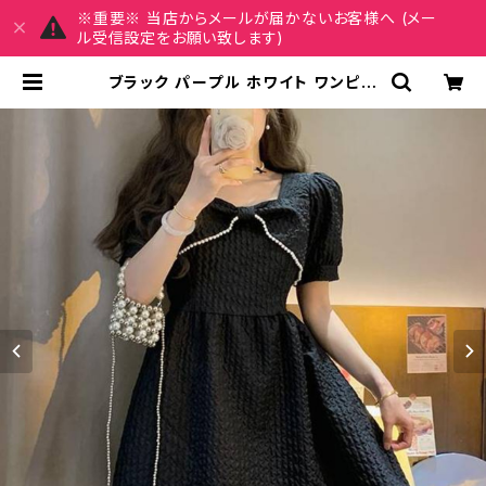
※重要※ 当店からメールが届かないお客様へ (メー
ル受信設定をお願い致します)
ブラック パープル ホワイト ワンピー
ス レディース ミニ丈 パフスリーブ パ
ール リボンデザイン Aライン フェミ
ニン ガーリー 韓国ファッション 春 夏
秋 デート 通学 カフェ お呼ばれ 清楚
ガーリーコーデ 可愛い きれいめ 人気
トレンド 高見え シンプル エレガント
C-OSS0203 | REIRSE レイルセ
20代,30代,40代 レディースファッ
ション 通販