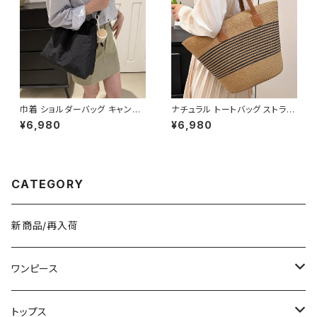
ゴ ブラック アイボリー ピンク ラ
イトグリーン グレー バッグパッ
ク 学校 カレッジコーデ カジュ
アル デイリー お出かけ K-B00
43
巾着 ショルダーバッグ キャンバ
ナチュラル トートバッグ ストライ
ス 肩掛けバッグ レディース バッ
プデザイン かごバッグ レディー
¥6,980
¥6,980
グ 大容量 軽量 ナチュラル カジ
ス バック 肩掛け 大容量 軽量
ュアル 韓国風バッグ 春夏 秋冬
夏 春 カジュアル 韓国風 大人可
コーデ おしゃれ 人気 4色展開
愛い おしゃれ 人気 ブラウン K-
K-B0227
B0206
CATEGORY
新商品/再入荷
ワンピース
ミニ/ショート
トップス