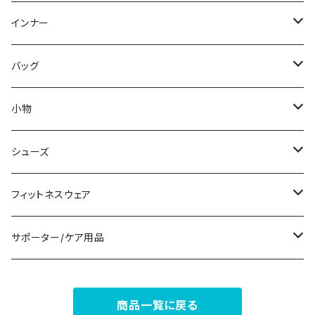
スウェット/トレーナー
オールインワン
ラッシュガード
ロング/マキシ
スカートスーツ
ネックレス
インナー
その他
その他
袖付き
その他
ブレスレット
ブラ/ブラトップ/ベアトップ
バッグ
ノースリーブ
ピアス
ショーツ
サブバッグ
小物
パンツドレス
コサージュ
タンクトップ/キャミソール
クラッチバッグ
マフラー/スカーフ/ストール
シューズ
ナイトドレス
リング
半袖/5分
トートバッグ
財布
スニーカー
フィットネスウェア
その他
その他
7分/長袖
ショルダーバッグ
アクセサリーケース
ブーツ
セット販売
サポーター/ケア用品
6点セット～
補正/補整
フォーマルバッグ
パンプス
トップス
サポーター
商品一覧に戻る