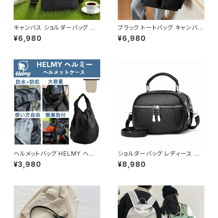
キャンバス ショルダーバッグ ス
ブラック トートバッグ キャンバス
マホポーチ ミニバッグ レディー
大容量 ポケット付き カジュアル
¥6,980
¥6,980
ス メンズ 斜めがけ カジュアル
バッグ 韓国風バッグ マザーズバ
ナチュラル 韓国ファッション 春
ッグ 学生バッグ 通学 通勤 人気
夏 秋冬 ユニセックス 軽量 小さ
3色展開 K-B0222
め バッグ おしゃれ K-B0232
ヘルメットバッグ HELMY ヘルミ
ショルダーバッグ レディース 斜
ー ヘルメット 収納 バッグ ケー
めがけ 小さめ 2way バッグ 合
¥3,980
¥8,980
ス 入れ 自転車 バイク フルフェ
皮 軽量 ミニバッグ おしゃれ 可
イス ヘルメット入れ 撥水 防水
愛い カジュアル K-B0203
通勤 通学 盗難防止 男女兼用
春 夏 秋 冬 春夏 秋冬 大人 子
供 ヘルメット 雨 部活 運動 メン
ズ レディース キッズ C-ASS00
01