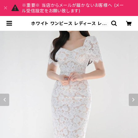
※重要※ 当店からメールが届かないお客様へ (メー
ル受信設定をお願い致します)
ホワイト ワンピース レディース レー
スワンピース フラワーレース タイト
ワンピース ミディ丈 エレガント 上品
清楚 韓国ファッション 春 夏 秋 結婚
式 二次会 お呼ばれ デート 体型カバ
ー 美シルエット 大人可愛い 高級感
トレンド 人気 ドレススタイル C-OS
S0208 | REIRSE レイルセ 20代,
30代,40代 レディースファッション
通販