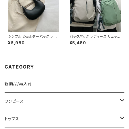
シンプル ショルダーバッグ レデ
バックパック レディース リュック
ィースバッグ ワンショルダー 肩
春夏 秋冬 春 夏 秋 冬 黒 バッグ
¥6,980
¥5,480
掛け カジュアル PUレザー 高見
大容量 リュックサック かばん ロ
え 韓国バッグ トレンド 春夏 秋
ゴ 大きめ 学校リュック 部活 合
冬 きれいめ 4色展開 K-B0199
宿 旅行 通学 学校バッグ 高校生
中学生 男の子 女の子 A4 B4
シンプル バッグパック バック ロ
CATEGORY
ゴ ブラック アイボリー ピンク ラ
イトグリーン グレー バッグパッ
ク 学校 カレッジコーデ カジュ
アル デイリー お出かけ K-B00
新商品/再入荷
43
ワンピース
ミニ/ショート
トップス