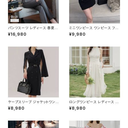
パンツスーツ レディース 春夏
ミニワンピース ワンピース フェ
秋冬 春 夏 秋 冬 黒 紺 スーツ
ザーデザイン タイトワンピース
¥16,980
¥9,980
上下セット 2点セット ジャケット
チューブトップ レディース 春夏
パンツ セットアップ セットアップ
秋冬 春 夏 秋 冬 黒 ミニ ノース
スーツ 長袖 ノーカラー タイト
リーブ タイトワンピ 態度ドレス
ビジネススーツ ロング パンツス
ワンピドレス OL エレガント フ
ーツ ロングパンツ ペプラム ノー
ォーマル ブラック ボルドー ホワ
カラースーツ ペプラムジャケット
イト 大きいサイズ きれいめ ドレ
レディーススーツ 大きいサイズ
スワンピース お呼ばれ 韓国 フ
オフィス OL オフィスカジュアル
ァッション オフィスカジュアル 韓
ビジネス 結婚式 パーティー お
国風 キャバドレス ナイトドレス
呼ばれ ブラック ネイビー グレ
ナイトワンピ カジュアル 10代 2
ー S M L XL 2XL 3XL 4XL 5
0代 30代 40代 C-OSS0127
XL 10代 20代 30代 40代 C-
WAW1079
ケープスリーブ ジャケットワンピ
ロングワンピース レディース シ
ース ベルト付き ワンピース レデ
フォン フリル ハイネック ノース
¥8,980
¥8,980
ィース 長袖 襟付き タイト スー
リーブ フレア Aライン エレガン
ツ風 上品 きれいめ 韓国風 大人
ト 清楚 上品 韓国風 きれいめ
エレガント 通勤 オフィス OL デ
美ライン ウエストマーク 春 夏
ート 二次会 結婚式 春 夏 秋 冬
秋 冬 お呼ばれ デート 食事会
お呼ばれ ブラック ベージュ お
フォーマル リゾート パーティー