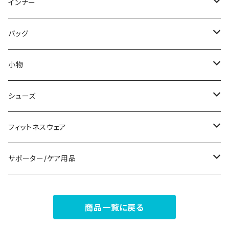
スウェット/トレーナー
オールインワン
ラッシュガード
ロング/マキシ
スカートスーツ
ネックレス
インナー
その他
その他
袖付き
その他
ブレスレット
ブラ/ブラトップ/ベアトップ
バッグ
ノースリーブ
ピアス
ショーツ
サブバッグ
小物
パンツドレス
コサージュ
タンクトップ/キャミソール
クラッチバッグ
マフラー/スカーフ/ストール
シューズ
ナイトドレス
リング
半袖/5分
トートバッグ
財布
スニーカー
フィットネスウェア
その他
その他
7分/長袖
ショルダーバッグ
アクセサリーケース
ブーツ
セット販売
サポーター/ケア用品
6点セット～
補正/補整
フォーマルバッグ
パンプス
トップス
サポーター
商品一覧に戻る
5点セット
足用サポーター
ペチコート/ペチパンツ
カジュアルバッグ
サンダル
ボトムス