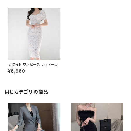
ホワイト ワンピース レディース
レースワンピース フラワーレー
¥8,980
ス タイトワンピース ミディ丈 エ
レガント 上品 清楚 韓国ファッシ
ョン 春 夏 秋 結婚式 二次会 お
呼ばれ デート 体型カバー 美シ
ルエット 大人可愛い 高級感 ト
同じカテゴリの商品
レンド 人気 ドレススタイル C-
OSS0208