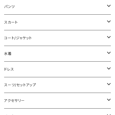
ミディアム/ミモレ
Tシャツ/カットソー
パンツ
ロング/マキシ
タンクトップ/キャミソール
ショート丈
スカート
袖付き
シャツ/ブラウス
クロップド丈
ミニ/ショート
コート/ジャケット
ノースリーブ
ベアトップ/チューブトップ
ロング丈
ミディアム/ミモレ
コート
水着
その他
カーディガン/ボレロ
デニム
ロング
ジャケット
タンキニ
ドレス
チュニック
ニット/セーター
レギンス
その他
その他
バンドゥビキニ
ミニ/ショート
スーツ/セットアップ
パーカー
その他
ワンピース
ミディアム/ミモレ
パンツスーツ
アクセサリー