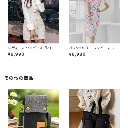
しゃれ 高見え 20代 30代 40代
人気 大人可愛い ホワイト C-O
フォーマル 体型カバー 人気 トレ
SS0158
ンド C-OSS0136
レディース ワンピース 長袖 シャ
オフショルダー ワンピース フラ
ツワンピース ツイード切替 ミニ
ワー柄 タイトワンピース ドレス
¥8,990
¥8,980
ワンピース 上品 フォーマル ホ
花柄ワンピ 春夏 エレガント 大
ワイト 韓国ファッション きれい
人可愛い 韓国風ワンピース デ
め エレガント 通勤 オフィス 二
ート きれいめ 清楚 お呼ばれ 二
次会 パーティー デート 大人女
次会 パーティー 結婚式 披露宴
子 体型カバー 美ライン 春 秋
同窓会 上品 シルエット 美スタ
その他の商品
冬 着痩せ効果 きちんと見え カ
イル 体型カバー ピンク ワンタ
ジュアル エレガントスタイル S
イプ C-OSS0232
M L XL C-OSS0176