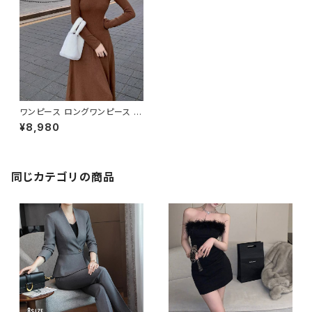
ワンピース ロングワンピース 秋
冬 ニットワンピース カットアウト
¥8,980
肩あき ロング丈 シンプル 大人
可愛い 韓国風 レディース きれ
いめ 上品 おしゃれ 可愛い フレ
ア 長袖 体型カバー 美シルエッ
ト Aライン ブラウン ホワイト ベ
同じカテゴリの商品
ージュ 20代 30代 40代 カジュ
アル デート お出かけ 冬ワンピ
C-OSS0221