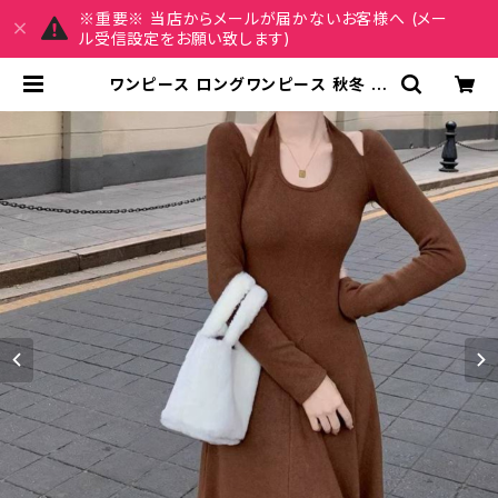
※重要※ 当店からメールが届かないお客様へ (メー
ル受信設定をお願い致します)
ワンピース ロングワンピース 秋冬 ニ
ットワンピース カットアウト 肩あき
ロング丈 シンプル 大人可愛い 韓国
風 レディース きれいめ 上品 おしゃれ
可愛い フレア 長袖 体型カバー 美シ
ルエット Aライン ブラウン ホワイト
ベージュ 20代 30代 40代 カジュア
ル デート お出かけ 冬ワンピ C-OSS
0221 | REIRSE レイルセ 20代,30
代,40代 レディースファッション 通販