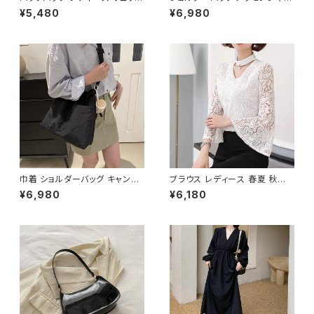
春夏 秋冬 春 夏 秋 冬 黒 バッグ
バッグ 韓国バッグ レディース 斜
¥5,480
¥6,980
大容量 リュックサック かばん ロ
めがけ 軽量 シンプル 大容量 可
ゴ 大きめ 学校リュック 部活 合
愛い ブラック ライトブルー ライ
宿 旅行 通学 学校バッグ 高校生
トイエロー ベージュ オレンジ
中学生 男の子 女の子 A4 B4
レッド ピンク K-B0208
シンプル バッグパック バック ロ
ゴ ブラック アイボリー ピンク ラ
イトグリーン グレー バッグパッ
ク 学校 カレッジコーデ カジュ
アル デイリー お出かけ K-B00
43
巾着 ショルダーバッグ キャンバ
ブラウス レディース 春夏 秋冬
ス 肩掛けバッグ レディース バッ
春 夏 秋 冬 白 シャツ トップス
¥6,980
¥6,180
グ 大容量 軽量 ナチュラル カジ
フレアスリーブ チョーカー風 ラ
ュアル 韓国風バッグ 春夏 秋冬
ッパ袖 袖コン フリル 7分袖 トッ
コーデ おしゃれ 人気 4色展開
プス チュニック フリルブラウス
K-B0227
ホワイト ベージュ ダークグリー
ン コーヒー 韓国 ゆったり シー
スルー チョーカーネック ブラウ
スシャツ 体型カバー 二の腕カバ
ー シンプル シャツブラウス オフ
ィス カジュアル OL 上品 大人 1
0代 20代 30代 40代 C-TSS
0052