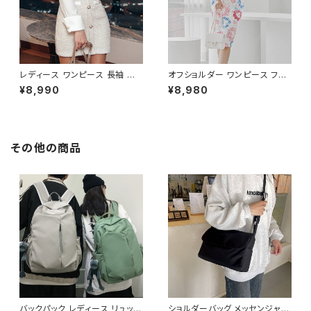
レディース ワンピース 長袖 シャ
オフショルダー ワンピース フラ
ツワンピース ツイード切替 ミニ
ワー柄 タイトワンピース ドレス
¥8,990
¥8,980
ワンピース 上品 フォーマル ホ
花柄ワンピ 春夏 エレガント 大
ワイト 韓国ファッション きれい
人可愛い 韓国風ワンピース デ
め エレガント 通勤 オフィス 二
ート きれいめ 清楚 お呼ばれ 二
次会 パーティー デート 大人女
次会 パーティー 結婚式 披露宴
子 体型カバー 美ライン 春 秋
同窓会 上品 シルエット 美スタ
その他の商品
冬 着痩せ効果 きちんと見え カ
イル 体型カバー ピンク ワンタ
ジュアル エレガントスタイル S
イプ C-OSS0232
M L XL C-OSS0176
バックパック レディース リュック
ショルダーバッグ メッセンジャー