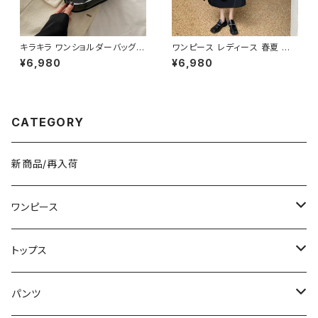
キラキラ ワンショルダーバッグ
ワンピース レディース 春夏 秋
パテントバッグ レディース バッグ
冬 春 夏 秋 冬 長袖 黒ワンピー
¥6,980
¥6,980
光沢感 コンパクト エレガント カ
ス カシュクールワンピース ミデ
ジュアル 韓国風 お出かけ 通勤
ィアムワンピース ロング ミモレ
春夏 秋冬 5色展開 K-B0221
丈 ワンピース Vネック シンプル
ひざ丈ワンピ Aライン バルーン
袖 ロングワンピース カジュアル
CATEGORY
ワンピ ブラック 体型カバー 大
人 カジュアル 10代 20代 30代
40代 K-O0010
新商品/再入荷
ワンピース
ミニ/ショート
トップス
ミディアム/ミモレ
Tシャツ/カットソー
パンツ