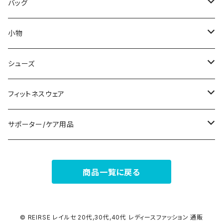
その他
その他
袖付き
その他
ブレスレット
ブラ/ブラトップ/ベアトップ
バッグ
ノースリーブ
ピアス
ショーツ
サブバッグ
小物
パンツドレス
コサージュ
タンクトップ/キャミソール
クラッチバッグ
マフラー/スカーフ/ストール
シューズ
ナイトドレス
リング
半袖/5分
トートバッグ
財布
スニーカー
フィットネスウェア
その他
その他
7分/長袖
ショルダーバッグ
アクセサリーケース
ブーツ
セット販売
サポーター/ケア用品
6点セット～
補正/補整
フォーマルバッグ
パンプス
トップス
サポーター
商品一覧に戻る
5点セット
足用サポーター
ペチコート/ペチパンツ
カジュアルバッグ
サンダル
ボトムス
4点セット
その他
バックパック
その他
タイツ
© REIRSE レイルセ 20代,30代,40代 レディースファッション 通販