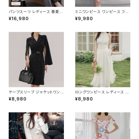
パンツスーツ レディース 春夏
ミニワンピース ワンピース フェ
秋冬 春 夏 秋 冬 黒 紺 スーツ
ザーデザイン タイトワンピース
¥16,980
¥9,980
上下セット 2点セット ジャケット
チューブトップ レディース 春夏
パンツ セットアップ セットアップ
秋冬 春 夏 秋 冬 黒 ミニ ノース
スーツ 長袖 ノーカラー タイト
リーブ タイトワンピ 態度ドレス
ビジネススーツ ロング パンツス
ワンピドレス OL エレガント フ
ーツ ロングパンツ ペプラム ノー
ォーマル ブラック ボルドー ホワ
カラースーツ ペプラムジャケット
イト 大きいサイズ きれいめ ドレ
レディーススーツ 大きいサイズ
スワンピース お呼ばれ 韓国 フ
オフィス OL オフィスカジュアル
ァッション オフィスカジュアル 韓
ビジネス 結婚式 パーティー お
国風 キャバドレス ナイトドレス
呼ばれ ブラック ネイビー グレ
ナイトワンピ カジュアル 10代 2
ー S M L XL 2XL 3XL 4XL 5
0代 30代 40代 C-OSS0127
XL 10代 20代 30代 40代 C-
WAW1079
ケープスリーブ ジャケットワンピ
ロングワンピース レディース シ
ース ベルト付き ワンピース レデ
フォン フリル ハイネック ノース
¥8,980
¥8,980
ィース 長袖 襟付き タイト スー
リーブ フレア Aライン エレガン
ツ風 上品 きれいめ 韓国風 大人
ト 清楚 上品 韓国風 きれいめ
エレガント 通勤 オフィス OL デ
美ライン ウエストマーク 春 夏
ート 二次会 結婚式 春 夏 秋 冬
秋 冬 お呼ばれ デート 食事会
お呼ばれ ブラック ベージュ お
フォーマル リゾート パーティー
しゃれ 高見え 20代 30代 40代
人気 大人可愛い ホワイト C-O
フォーマル 体型カバー 人気 トレ
SS0158
ンド C-OSS0136