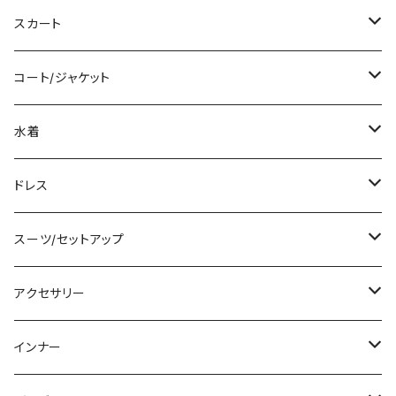
ロング/マキシ
タンクトップ/キャミソール
ショート丈
スカート
袖付き
シャツ/ブラウス
クロップド丈
ミニ/ショート
コート/ジャケット
ノースリーブ
ベアトップ/チューブトップ
ロング丈
ミディアム/ミモレ
コート
水着
その他
カーディガン/ボレロ
デニム
ロング
ジャケット
タンキニ
ドレス
チュニック
ニット/セーター
レギンス
その他
その他
バンドゥビキニ
ミニ/ショート
スーツ/セットアップ
パーカー
その他
ワンピース
ミディアム/ミモレ
パンツスーツ
アクセサリー
スウェット/トレーナー
オールインワン
ラッシュガード
ロング/マキシ
スカートスーツ
ネックレス
インナー