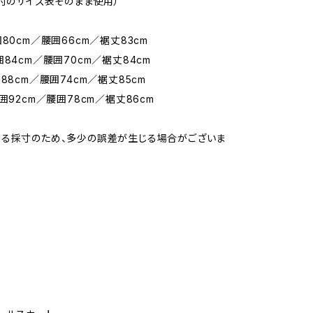
添付のサイズ表そのまま使用）
80cm／腰囲66cm／裾丈83cm
囲84cm／腰囲70cm／裾丈84cm
88cm／腰囲74cm／裾丈85cm
囲92cm／腰囲78cm／裾丈86cm
よる採寸のため、多少の誤差が生じる場合がございま