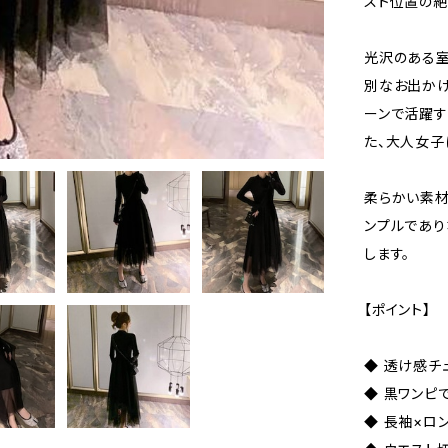
スト位置の絶
光沢のある室
別なお出かけ
ーンで活躍す
た、大人女子
柔らかい素材
ンプルであり
します。
【ポイント】
◆ 透け感チ
◆ 黒ワンピ
◆ 長袖×ロ