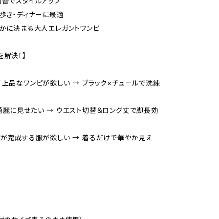
切替でスタイルアップ
街歩き・ディナーに最適
やかに決まる大人エレガントワンピ
を解決！】
て上品なワンピが欲しい → ブラック×チュールで洗練
に
綺麗に見せたい → ウエスト切替＆ロング丈で脚長効
デが完成する服が欲しい → 着るだけで華やか見え