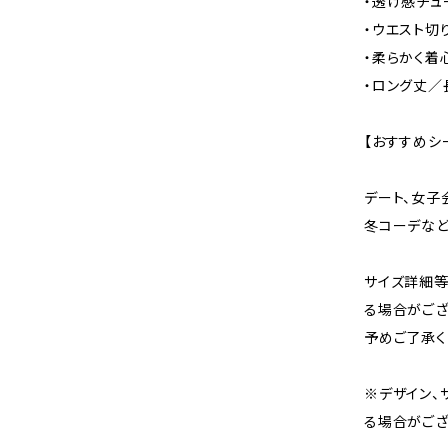
・透け感チュ
・ウエスト切
・柔らかく着
・ロング丈／
【おすすめシ
デート、女子
冬コーデな
サイズ詳細等
る場合がござ
予めご了承く
※デザイン、
る場合がござ