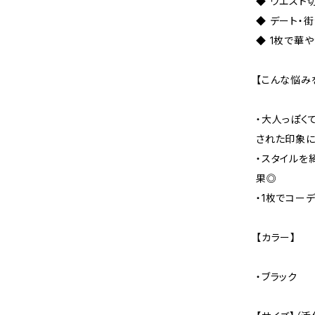
◆ ウエスト
◆ デート・
◆ 1枚で華
【こんな悩み
・大人っぽく
された印象
・スタイルを
果◎
・1枚でコー
【カラー】
・ブラック