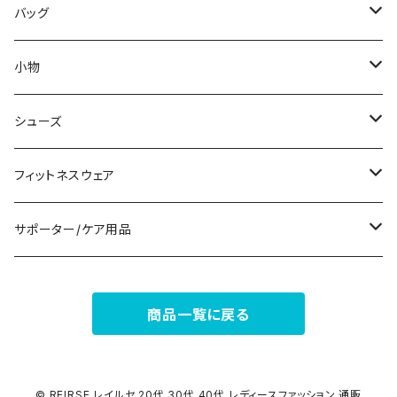
その他
その他
袖付き
その他
ブレスレット
ブラ/ブラトップ/ベアトップ
バッグ
ノースリーブ
ピアス
ショーツ
サブバッグ
小物
パンツドレス
コサージュ
タンクトップ/キャミソール
クラッチバッグ
マフラー/スカーフ/ストール
シューズ
ナイトドレス
リング
半袖/5分
トートバッグ
財布
スニーカー
フィットネスウェア
その他
その他
7分/長袖
ショルダーバッグ
アクセサリーケース
ブーツ
セット販売
サポーター/ケア用品
6点セット～
補正/補整
フォーマルバッグ
パンプス
トップス
サポーター
商品一覧に戻る
5点セット
足用サポーター
ペチコート/ペチパンツ
カジュアルバッグ
サンダル
ボトムス
4点セット
その他
バックパック
その他
タイツ
© REIRSE レイルセ 20代,30代,40代 レディースファッション 通販