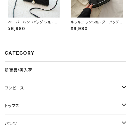
ペーパーハンドバッグ ショルダ
キラキラ ワンショルダーバッグ
ーバッグ パールチャームバッグ
パテントバッグ レディース バッグ
¥6,980
¥6,980
レディース バック 軽量 カジュア
光沢感 コンパクト エレガント カ
ル おしゃれ 斜めがけ 春夏 人気
ジュアル 韓国風 お出かけ 通勤
5色展開 K-B0202
春夏 秋冬 5色展開 K-B0221
CATEGORY
新商品/再入荷
ワンピース
ミニ/ショート
トップス
ミディアム/ミモレ
Tシャツ/カットソー
パンツ