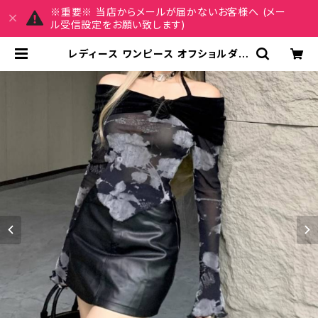
※重要※ 当店からメールが届かないお客様へ (メー
ル受信設定をお願い致します)
レディース ワンピース オフショルダー
長袖 シースルー メッシュ レザー風 ミ
ニ丈 タイトワンピース 韓国ファッショ
ン ブラック クール モード系 セクシー
かっこいい おしゃれ Y2K 体型カバー
春 秋 冬 ナイトコーデ クラブファッシ
ョン デート ストリート 大人女子 S M
L XL C-OSS0171 | REIRSE レイ
ルセ 20代,30代,40代 レディースフ
ァッション 通販