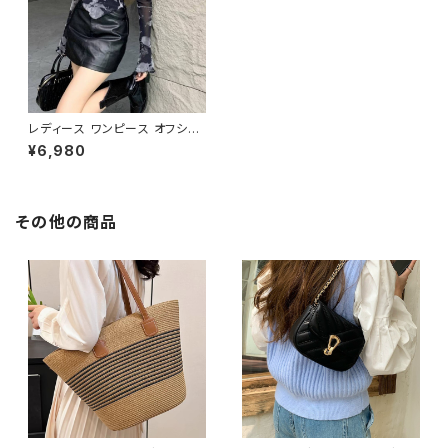
レディース ワンピース オフショ
ルダー 長袖 シースルー メッシュ
¥6,980
レザー風 ミニ丈 タイトワンピー
ス 韓国ファッション ブラック ク
ール モード系 セクシー かっこ
いい おしゃれ Y2K 体型カバー
春 秋 冬 ナイトコーデ クラブフ
その他の商品
ァッション デート ストリート 大
人女子 S M L XL C-OSS0171