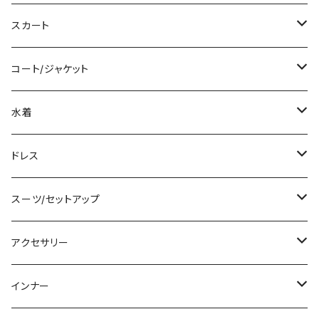
ロング/マキシ
タンクトップ/キャミソール
ショート丈
スカート
袖付き
シャツ/ブラウス
クロップド丈
ミニ/ショート
コート/ジャケット
ノースリーブ
ベアトップ/チューブトップ
ロング丈
ミディアム/ミモレ
コート
水着
その他
カーディガン/ボレロ
デニム
ロング
ジャケット
タンキニ
ドレス
チュニック
ニット/セーター
レギンス
その他
その他
バンドゥビキニ
ミニ/ショート
スーツ/セットアップ
パーカー
その他
ワンピース
ミディアム/ミモレ
パンツスーツ
アクセサリー
スウェット/トレーナー
オールインワン
ラッシュガード
ロング/マキシ
スカートスーツ
ネックレス
インナー