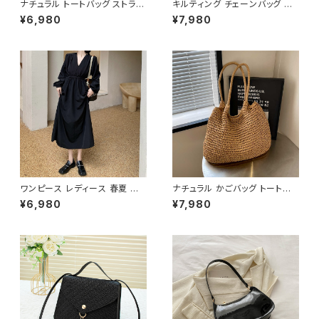
ナチュラル トートバッグ ストライ
キルティング チェーンバッグ シ
プデザイン かごバッグ レディー
ョルダーバッグ 斜めがけバッグ
¥6,980
¥7,980
ス バック 肩掛け 大容量 軽量
レディース 韓国風 小さめ バッ
夏 春 カジュアル 韓国風 大人可
グ ゴールド金具 上品 おしゃれ
愛い おしゃれ 人気 ブラウン K-
人気 ブラック ベージュ 2色展開
B0206
K-B0223
ワンピース レディース 春夏 秋
ナチュラル かごバッグ トートバッ
冬 春 夏 秋 冬 長袖 黒ワンピー
グ ショルダーバッグ レディース
¥6,980
¥7,980
ス カシュクールワンピース ミデ
バッグ 軽量 編み 大容量 夏 韓
ィアムワンピース ロング ミモレ
国ファッション カジュアル シン
丈 ワンピース Vネック シンプル
プル ナチュラル ガーリー コーデ
ひざ丈ワンピ Aライン バルーン
春夏 おしゃれ 人気 2色展開 K-
袖 ロングワンピース カジュアル
B0233
ワンピ ブラック 体型カバー 大
人 カジュアル 10代 20代 30代
40代 K-O0010