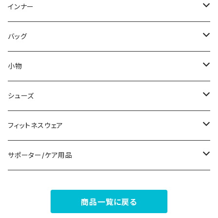
スウェット/トレーナー
オールインワン
ラッシュガード
ロング/マキシ
スカートスーツ
ネックレス
インナー
その他
その他
袖付き
その他
ブレスレット
ブラ/ブラトップ/ベアトップ
バッグ
ノースリーブ
ピアス
ショーツ
サブバッグ
小物
パンツドレス
コサージュ
タンクトップ/キャミソール
クラッチバッグ
マフラー/スカーフ/ストール
シューズ
ナイトドレス
リング
半袖/5分
トートバッグ
財布
スニーカー
フィットネスウェア
その他
その他
7分/長袖
ショルダーバッグ
アクセサリーケース
ブーツ
セット販売
サポーター/ケア用品
6点セット～
補正/補整
フォーマルバッグ
パンプス
トップス
サポーター
商品一覧に戻る
5点セット
足用サポーター
ペチコート/ペチパンツ
カジュアルバッグ
サンダル
ボトムス