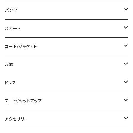
ミディアム/ミモレ
Tシャツ/カットソー
パンツ
ロング/マキシ
タンクトップ/キャミソール
ショート丈
スカート
袖付き
シャツ/ブラウス
クロップド丈
ミニ/ショート
コート/ジャケット
ノースリーブ
ベアトップ/チューブトップ
ロング丈
ミディアム/ミモレ
コート
水着
その他
カーディガン/ボレロ
デニム
ロング
ジャケット
タンキニ
ドレス
チュニック
ニット/セーター
レギンス
その他
その他
バンドゥビキニ
ミニ/ショート
スーツ/セットアップ
パーカー
その他
ワンピース
ミディアム/ミモレ
パンツスーツ
アクセサリー