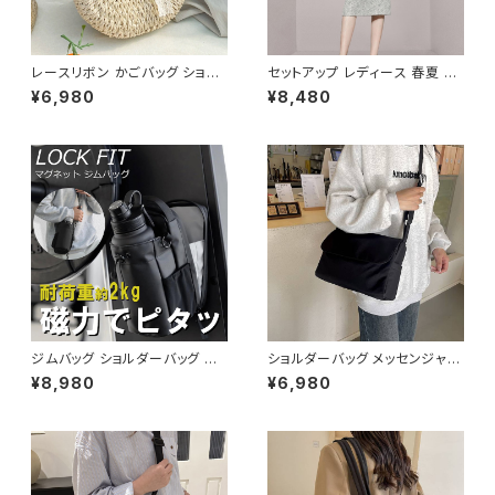
レースリボン かごバッグ ショル
セットアップ レディース 春夏 秋
ダーバッグ レディース 韓国風
冬 春 夏 秋 冬 ブラウス タイトス
¥6,980
¥8,480
春夏 ナチュラルスタイル リゾー
カート セット ドレス 長袖 ストラ
トコーデ 人気 軽量 おしゃれ 2
イプ柄 トップス スカート 上下セ
色展開 K-B0231
ット 花柄 ペンシルスカート ブラ
ウスシャツ シャツ ミモレ丈スカ
ート ひざ丈スカート ワンピース
風 デート きれいめ 韓国 ファッ
ション ブラック OL オフィスカジ
ュアル 結婚式 パーティー お呼
ばれ 10代 20代 30代 40代 C
-WAW1038
ジムバッグ ショルダーバッグ ボ
ショルダーバッグ メッセンジャー
ディバッグ マグネット メンズ レ
バッグ 韓国バッグ レディース 斜
¥8,980
¥6,980
ディース バッグ ボトルホルダー
めがけ 軽量 シンプル 大容量 可
水筒 水筒ホルダー ボトルバッグ
愛い ブラック ライトブルー ライ
水筒バッグ スポーツ ジム フィッ
トイエロー ベージュ オレンジ
トネス 韓国 ファッション オフィ
レッド ピンク K-B0208
スカジュアル サッカー バスケ 野
球 運動 散歩 学生 部活 お洒落
磁気 撥水 防水 通勤 通学 男女