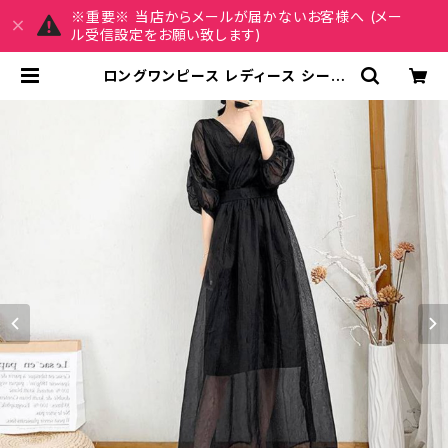
※重要※ 当店からメールが届かないお客様へ (メー
ル受信設定をお願い致します)
ロングワンピース レディース シース
ルー Aライン 体型カバー Vネック 長
袖 ふんわり袖 マキシ丈 ドレス シアー
ワンピース エレガント 大人可愛い ブ
ラック パープル グリーン 韓国ファッ
ション 春 夏 秋 冬 きれいめ 通勤 デー
ト 二次会 発表会 同窓会 お呼ばれ 上
品 大人コーデ S〜3XL対応 C-OSS
0172 | REIRSE レイルセ 20代,30
代,40代 レディースファッション 通販