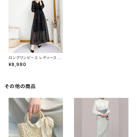
ロングワンピース レディース シ
ースルー Aライン 体型カバー V
¥8,980
ネック 長袖 ふんわり袖 マキシ
丈 ドレス シアーワンピース エ
レガント 大人可愛い ブラック パ
ープル グリーン 韓国ファッショ
ン 春 夏 秋 冬 きれいめ 通勤 デ
その他の商品
ート 二次会 発表会 同窓会 お
呼ばれ 上品 大人コーデ S〜3X
L対応 C-OSS0172