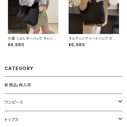
兼用 春 夏 秋 冬 春夏 秋冬 大
人 子供 K-B0179
巾着 ショルダーバッグ キャンバ
キルティング トートバッグ 大容
ス 肩掛けバッグ レディース バッ
量 肩掛けバッグ レディース バッ
¥6,980
¥6,980
グ 大容量 軽量 ナチュラル カジ
グ シンプル 無地 カジュアル 韓
ュアル 韓国風バッグ 春夏 秋冬
国ファッション 秋冬 春夏 人気
コーデ おしゃれ 人気 4色展開
4色展開 K-B0226
K-B0227
CATEGORY
新商品/再入荷
ワンピース
ミニ/ショート
トップス