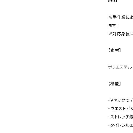
96㎝
※手作業によ
ます。
※対応身長目
【素材】
ポリエステル
【機能】
・Vネックで
・ウエストビ
・ストレッチ
・タイトシル