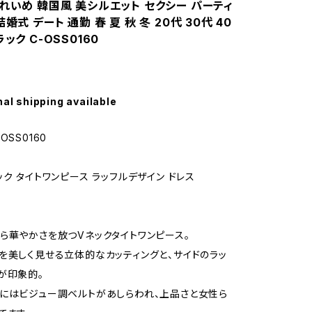
れいめ 韓国風 美シルエット セクシー パーティ
婚式 デート 通勤 春 夏 秋 冬 20代 30代 40
ック C-OSS0160
nal shipping available
OSS0160
ック タイトワンピース ラッフルデザイン ドレス
ら華やかさを放つVネックタイトワンピース。
を美しく見せる立体的なカッティングと、サイドのラッ
が印象的。
にはビジュー調ベルトがあしらわれ、上品さと女性ら