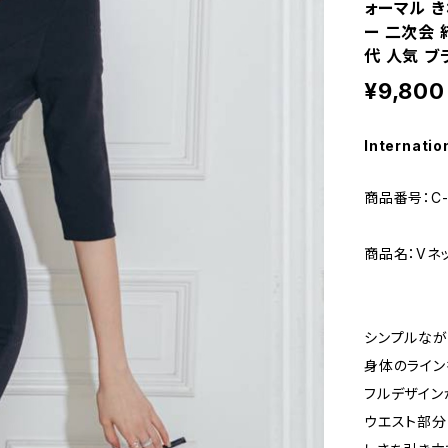
ォーマル き
ー 二次会 結
代 人気 ブラ
¥9,800
Internatio
商品番号：C-
商品名：Vネ
シンプルなが
身体のライン
フルデザイン
ウエスト部分