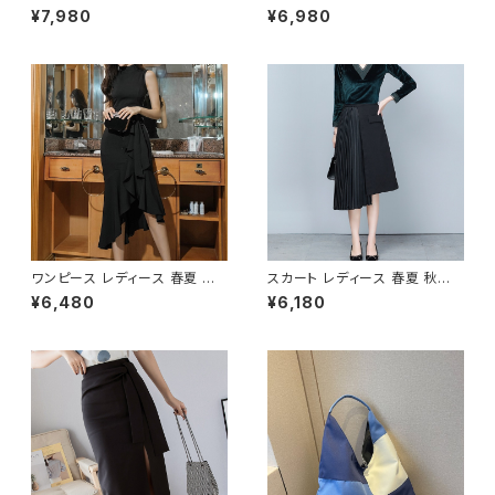
ワンショルダーバッグ レディース
ィースバッグ ワンショルダー 肩
¥7,980
¥6,980
ヒョウ柄 バッグ カジュアル 軽量
掛け カジュアル PUレザー 高見
大容量 韓国風 秋冬 春夏 おしゃ
え 韓国バッグ トレンド 春夏 秋
れ コーデ 人気 2色展開 K-B02
冬 きれいめ 4色展開 K-B0199
20
ワンピース レディース 春夏 秋
スカート レディース 春夏 秋冬
冬 春 夏 秋 冬 黒 ドレス マーメ
春 夏 秋 冬 黒 プリーツスカート
¥6,480
¥6,180
イドワンピース ドレスワンピー
ミディアム丈 プリーツ アシンメ
ス フリル アシンメトリー ノース
トリー ミモレスカート ひざ丈ス
リーブ ハイネック パーティード
カート モード 韓国 ファッション
レス 結婚式 パーティー お呼ば
きれいめ オフィスカジュアル 上
れ ブラック ワインレッド ボルド
品 切り替え ミディアム ひざ下
ー 10代 20代 30代 40代 C-D
ひざ丈 ブラック オフィス カジュ
SS1014
アル OL 上品 大人 10代 20代
30代 40代 C-SAW0020