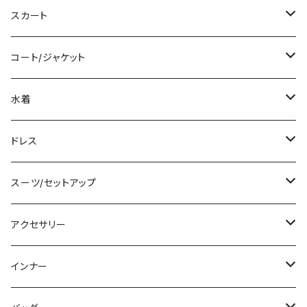
ロング/マキシ
タンクトップ/キャミソール
ショート丈
スカート
袖付き
シャツ/ブラウス
クロップド丈
ミニ/ショート
コート/ジャケット
ノースリーブ
ベアトップ/チューブトップ
ロング丈
ミディアム/ミモレ
コート
水着
その他
カーディガン/ボレロ
デニム
ロング
ジャケット
タンキニ
ドレス
チュニック
ニット/セーター
レギンス
その他
その他
バンドゥビキニ
ミニ/ショート
スーツ/セットアップ
パーカー
その他
ワンピース
ミディアム/ミモレ
パンツスーツ
アクセサリー
スウェット/トレーナー
オールインワン
ラッシュガード
ロング/マキシ
スカートスーツ
ネックレス
インナー