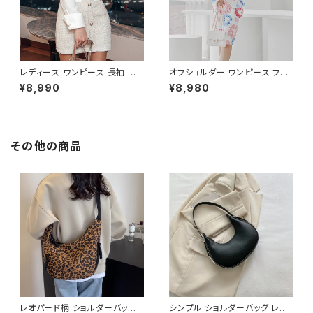
レディース ワンピース 長袖 シャ
オフショルダー ワンピース フラ
ツワンピース ツイード切替 ミニ
ワー柄 タイトワンピース ドレス
¥8,990
¥8,980
ワンピース 上品 フォーマル ホ
花柄ワンピ 春夏 エレガント 大
ワイト 韓国ファッション きれい
人可愛い 韓国風ワンピース デ
め エレガント 通勤 オフィス 二
ート きれいめ 清楚 お呼ばれ 二
次会 パーティー デート 大人女
次会 パーティー 結婚式 披露宴
子 体型カバー 美ライン 春 秋
同窓会 上品 シルエット 美スタ
その他の商品
冬 着痩せ効果 きちんと見え カ
イル 体型カバー ピンク ワンタ
ジュアル エレガントスタイル S
イプ C-OSS0232
M L XL C-OSS0176
レオパード柄 ショルダーバッグ
シンプル ショルダーバッグ レデ