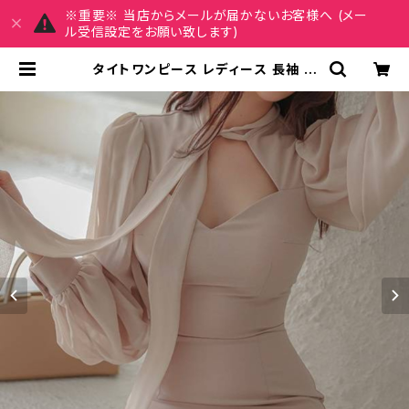
※重要※ 当店からメールが届かないお客様へ (メー
ル受信設定をお願い致します)
タイトワンピース レディース 長袖 リ
ボンネック シフォン袖 フォーマル ワ
ンピース ベージュ 韓国ファッション
きれいめ エレガント 通勤 オフィス デ
ート 二次会 同窓会 パーティー 結婚
式 お呼ばれ 上品 大人女子 体型カバ
ー 春 秋 冬 ミニワンピ 着痩せ効果 美
シルエット S M L XL C-OSS0175
| REIRSE レイルセ 20代,30代,40
代 レディースファッション 通販