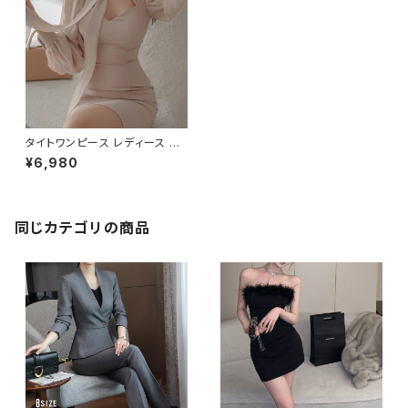
タイトワンピース レディース 長
袖 リボンネック シフォン袖 フォ
¥6,980
ーマル ワンピース ベージュ 韓
国ファッション きれいめ エレガ
ント 通勤 オフィス デート 二次
会 同窓会 パーティー 結婚式 お
呼ばれ 上品 大人女子 体型カバ
同じカテゴリの商品
ー 春 秋 冬 ミニワンピ 着痩せ
効果 美シルエット S M L XL C
-OSS0175