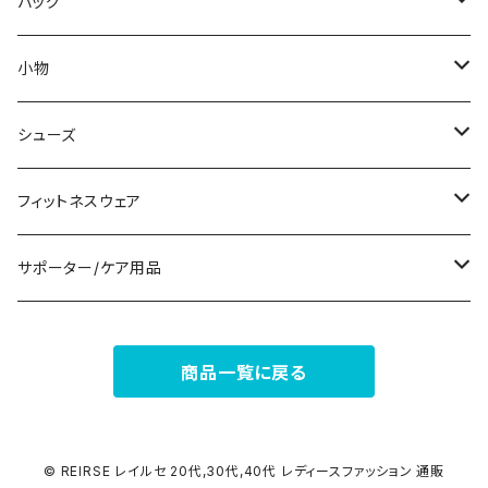
その他
その他
袖付き
その他
ブレスレット
ブラ/ブラトップ/ベアトップ
バッグ
ノースリーブ
ピアス
ショーツ
サブバッグ
小物
パンツドレス
コサージュ
タンクトップ/キャミソール
クラッチバッグ
マフラー/スカーフ/ストール
シューズ
ナイトドレス
リング
半袖/5分
トートバッグ
財布
スニーカー
フィットネスウェア
その他
その他
7分/長袖
ショルダーバッグ
アクセサリーケース
ブーツ
セット販売
サポーター/ケア用品
6点セット～
補正/補整
フォーマルバッグ
パンプス
トップス
サポーター
商品一覧に戻る
5点セット
足用サポーター
ペチコート/ペチパンツ
カジュアルバッグ
サンダル
ボトムス
4点セット
その他
バックパック
その他
タイツ
© REIRSE レイルセ 20代,30代,40代 レディースファッション 通販