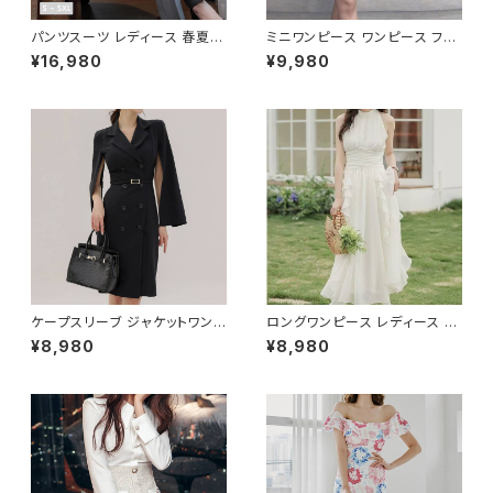
パンツスーツ レディース 春夏
ミニワンピース ワンピース フェ
秋冬 春 夏 秋 冬 黒 紺 スーツ
ザーデザイン タイトワンピース
¥16,980
¥9,980
上下セット 2点セット ジャケット
チューブトップ レディース 春夏
パンツ セットアップ セットアップ
秋冬 春 夏 秋 冬 黒 ミニ ノース
スーツ 長袖 ノーカラー タイト
リーブ タイトワンピ 態度ドレス
ビジネススーツ ロング パンツス
ワンピドレス OL エレガント フ
ーツ ロングパンツ ペプラム ノー
ォーマル ブラック ボルドー ホワ
カラースーツ ペプラムジャケット
イト 大きいサイズ きれいめ ドレ
レディーススーツ 大きいサイズ
スワンピース お呼ばれ 韓国 フ
オフィス OL オフィスカジュアル
ァッション オフィスカジュアル 韓
ビジネス 結婚式 パーティー お
国風 キャバドレス ナイトドレス
呼ばれ ブラック ネイビー グレ
ナイトワンピ カジュアル 10代 2
ー S M L XL 2XL 3XL 4XL 5
0代 30代 40代 C-OSS0127
XL 10代 20代 30代 40代 C-
WAW1079
ケープスリーブ ジャケットワンピ
ロングワンピース レディース シ
ース ベルト付き ワンピース レデ
フォン フリル ハイネック ノース
¥8,980
¥8,980
ィース 長袖 襟付き タイト スー
リーブ フレア Aライン エレガン
ツ風 上品 きれいめ 韓国風 大人
ト 清楚 上品 韓国風 きれいめ
エレガント 通勤 オフィス OL デ
美ライン ウエストマーク 春 夏
ート 二次会 結婚式 春 夏 秋 冬
秋 冬 お呼ばれ デート 食事会
お呼ばれ ブラック ベージュ お
フォーマル リゾート パーティー
しゃれ 高見え 20代 30代 40代
人気 大人可愛い ホワイト C-O
フォーマル 体型カバー 人気 トレ
SS0158
ンド C-OSS0136