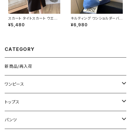
スカート タイトスカート ウエス
キルティング ワンショルダーバッ
トリボン スリット入り ミモレス
グ トライアングルバッグ アシン
¥5,480
¥6,980
カート ミディアム スリット ひざ
メトリーバッグ レディース 大容
下 ひざ丈 ブラック アイボリー
量 軽量 カジュアル 2色展開 K-
黒 C-SAW0013
B0228
CATEGORY
新商品/再入荷
ワンピース
ミニ/ショート
トップス
ミディアム/ミモレ
Tシャツ/カットソー
パンツ