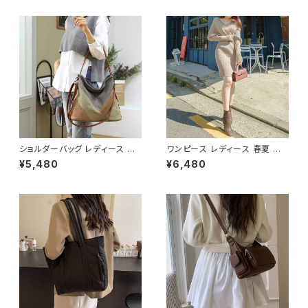
マザーズバッグ 大容量 ママバッ
ル おしゃれ 斜めがけ 春夏 人気
グ バック シンプルバッグ 肩掛け
5色展開 K-B0202
バッグ シンプル トートバック ホ
ワイト ベージュ コーヒー ブラッ
ク デート 通勤バッグ オフィスカ
ジュアル デイリー お出かけ オ
フィス カジュアル OL 上品 大人
10代 20代 30代 40代 K-B00
53
ショルダーバッグ レディース バ
ワンピース レディース 春夏 秋
ッグ 春夏 秋冬 春 夏 秋 冬 トー
冬 春 夏 秋 冬 黒 タイトワンピ
¥5,480
¥6,480
トバッグ バッグ 斜め掛け 肩掛け
ース ニットワンピース 長袖 カシ
かばん ショルダーバック キャン
ュクール リブ ニットワンピ リブ
バス地 お出かけ バック 斜め掛
ニット 長袖ワンピース ミディア
けバッグ 肩掛けバッグ シンプル
ムワンピース きれいめ 韓国 タ
ショルダー ハンドバッグ コーヒ
イトニットワンピース ミモレ ひ
ー グレー デート 通勤バッグ オ
ざ丈ワンピース ンプル 韓国ファ
フィスカジュアル デイリー お出
ッション OL カジュアル Vネック
かけ オフィス カジュアル OL 上
深Vネック ベージュ シンプル 1
品 大人 10代 20代 30代 40代
0代 20代 30代 40代 C-OSS
K-B0040
0078