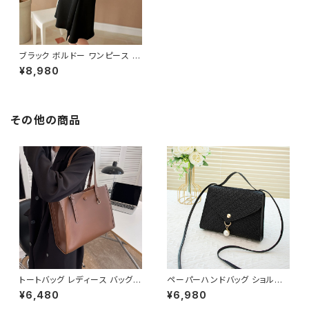
ブラック ボルドー ワンピース レ
ディース ハイネック ベルト付き
¥8,980
ドレス ミディ丈 七分袖 エレガン
ト きれいめ 大人 上品 韓国風 フ
ォーマル 通勤 オフィス お呼ば
れ 結婚式 二次会 パーティー 秋
冬 春 高見え 清楚 美シルエット
その他の商品
Aライン 20代 30代 40代 50代
C-OSS0153
トートバッグ レディース バッグ
ペーパーハンドバッグ ショルダ
春夏 秋冬 春 夏 秋 冬 黒 白 バ
ーバッグ パールチャームバッグ
¥6,480
¥6,980
ッグ ハンドバッグ 肩掛け かばん
レディース バック 軽量 カジュア