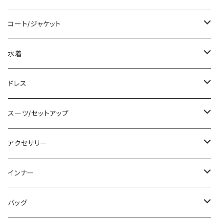
袖付き
シャツ/ブラウス
クロップド丈
ミニ/ショート
コート/ジャケット
ノースリーブ
ベアトップ/チューブトップ
ロング丈
ミディアム/ミモレ
コート
水着
その他
カーディガン/ボレロ
デニム
ロング
ジャケット
タンキニ
ドレス
チュニック
ニット/セーター
レギンス
その他
その他
バンドゥビキニ
ミニ/ショート
スーツ/セットアップ
パーカー
その他
ワンピース
ミディアム/ミモレ
パンツスーツ
アクセサリー
スウェット/トレーナー
オールインワン
ラッシュガード
ロング/マキシ
スカートスーツ
ネックレス
インナー
その他
その他
袖付き
その他
ブレスレット
ブラ/ブラトップ/ベアトップ
バッグ