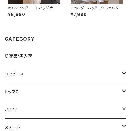
キルティング トートバッグ 大容
ショルダーバッグ ワンショルダー
量 肩掛けバッグ レディース バッ
バッグ レディース バッグ 肩掛け
¥6,980
¥7,980
グ シンプル 無地 カジュアル 韓
斜めがけ クロスボディ おしゃれ
国ファッション 秋冬 春夏 人気
カジュアル 韓国風バッグ ブラッ
4色展開 K-B0226
ク ブラウン 収納力抜群 秋冬 春
夏コーデ K-B0212
CATEGORY
新商品/再入荷
ワンピース
ミニ/ショート
トップス
ミディアム/ミモレ
Tシャツ/カットソー
パンツ
ロング/マキシ
タンクトップ/キャミソール
ショート丈
スカート