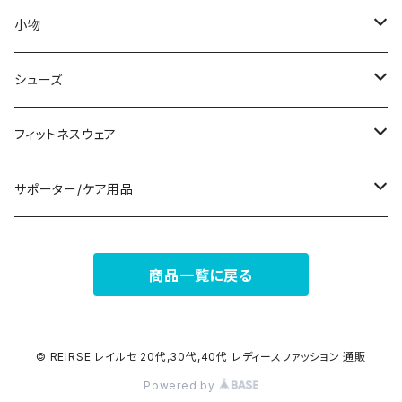
ノースリーブ
ピアス
ショーツ
サブバッグ
小物
パンツドレス
コサージュ
タンクトップ/キャミソール
クラッチバッグ
マフラー/スカーフ/ストール
シューズ
ナイトドレス
リング
半袖/5分
トートバッグ
財布
スニーカー
フィットネスウェア
その他
その他
7分/長袖
ショルダーバッグ
アクセサリーケース
ブーツ
セット販売
サポーター/ケア用品
6点セット～
補正/補整
フォーマルバッグ
パンプス
トップス
サポーター
商品一覧に戻る
5点セット
足用サポーター
ペチコート/ペチパンツ
カジュアルバッグ
サンダル
ボトムス
4点セット
その他
バックパック
その他
タイツ
© REIRSE レイルセ 20代,30代,40代 レディースファッション 通販
Powered by
3点セット