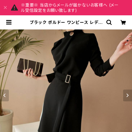
※重要※ 当店からメールが届かないお客様へ (メー
ル受信設定をお願い致します)
ブラック ボルドー ワンピース レディ
ース ハイネック ベルト付き ドレス ミ
ディ丈 七分袖 エレガント きれいめ 大
人 上品 韓国風 フォーマル 通勤 オフ
ィス お呼ばれ 結婚式 二次会 パーテ
ィー 秋冬 春 高見え 清楚 美シルエッ
ト Aライン 20代 30代 40代 50代
C-OSS0153 | REIRSE レイルセ 2
0代,30代,40代 レディースファッシ
ョン 通販