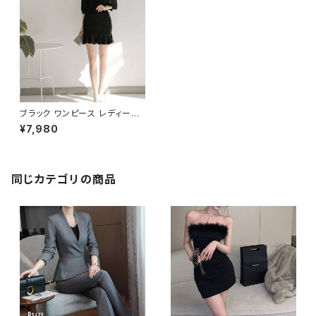
ブラック ワンピース レディース
シフォン袖 タイトワンピース ミ
¥7,980
ニ丈 フリル裾 ドレス 韓国風 き
れいめ エレガント 上品 パーテ
ィー 二次会 デート 通勤 OL オ
フィス 春 夏 秋 冬 美シルエット
着痩せ効果 大人フェミニン 20
同じカテゴリの商品
代 30代 40代 長袖風 透け感
おしゃれ シンプル 高見え 人気
C-OSS0143