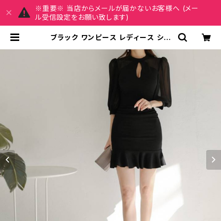
※重要※ 当店からメールが届かないお客様へ (メー
ル受信設定をお願い致します)
ブラック ワンピース レディース シフ
ォン袖 タイトワンピース ミニ丈 フリ
ル裾 ドレス 韓国風 きれいめ エレガン
ト 上品 パーティー 二次会 デート 通
勤 OL オフィス 春 夏 秋 冬 美シルエ
ット 着痩せ効果 大人フェミニン 20代
30代 40代 長袖風 透け感 おしゃれ
シンプル 高見え 人気 C-OSS0143
| REIRSE レイルセ 20代,30代,40
代 レディースファッション 通販