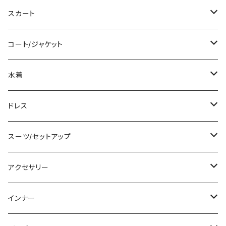
ロング/マキシ
タンクトップ/キャミソール
ショート丈
スカート
袖付き
シャツ/ブラウス
クロップド丈
ミニ/ショート
コート/ジャケット
ノースリーブ
ベアトップ/チューブトップ
ロング丈
ミディアム/ミモレ
コート
水着
その他
カーディガン/ボレロ
デニム
ロング
ジャケット
タンキニ
ドレス
チュニック
ニット/セーター
レギンス
その他
その他
バンドゥビキニ
ミニ/ショート
スーツ/セットアップ
パーカー
その他
ワンピース
ミディアム/ミモレ
パンツスーツ
アクセサリー
スウェット/トレーナー
オールインワン
ラッシュガード
ロング/マキシ
スカートスーツ
ネックレス
インナー