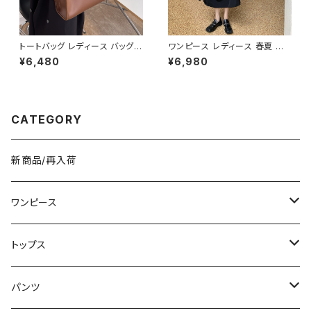
SS0076
トートバッグ レディース バッグ
ワンピース レディース 春夏 秋
春夏 秋冬 春 夏 秋 冬 黒 白 バ
冬 春 夏 秋 冬 長袖 黒ワンピー
¥6,480
¥6,980
ッグ ハンドバッグ 肩掛け かばん
ス カシュクールワンピース ミデ
マザーズバッグ 大容量 ママバッ
ィアムワンピース ロング ミモレ
グ バック シンプルバッグ 肩掛け
丈 ワンピース Vネック シンプル
バッグ シンプル トートバック ホ
ひざ丈ワンピ Aライン バルーン
ワイト ベージュ コーヒー ブラッ
袖 ロングワンピース カジュアル
CATEGORY
ク デート 通勤バッグ オフィスカ
ワンピ ブラック 体型カバー 大
ジュアル デイリー お出かけ オ
人 カジュアル 10代 20代 30代
フィス カジュアル OL 上品 大人
40代 K-O0010
10代 20代 30代 40代 K-B00
新商品/再入荷
53
ワンピース
ミニ/ショート
トップス
ミディアム/ミモレ
Tシャツ/カットソー
パンツ