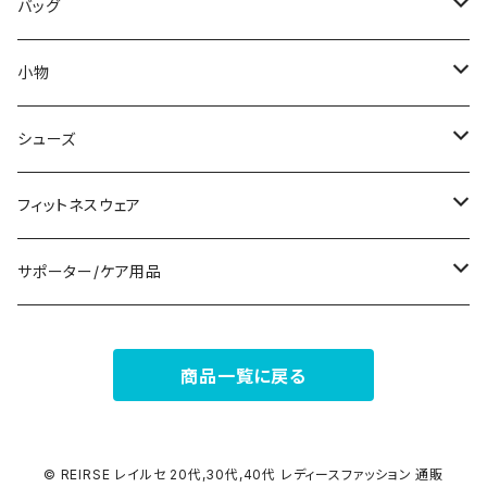
その他
その他
袖付き
その他
ブレスレット
ブラ/ブラトップ/ベアトップ
バッグ
ノースリーブ
ピアス
ショーツ
サブバッグ
小物
パンツドレス
コサージュ
タンクトップ/キャミソール
クラッチバッグ
マフラー/スカーフ/ストール
シューズ
ナイトドレス
リング
半袖/5分
トートバッグ
財布
スニーカー
フィットネスウェア
その他
その他
7分/長袖
ショルダーバッグ
アクセサリーケース
ブーツ
セット販売
サポーター/ケア用品
6点セット～
補正/補整
フォーマルバッグ
パンプス
トップス
サポーター
商品一覧に戻る
5点セット
足用サポーター
ペチコート/ペチパンツ
カジュアルバッグ
サンダル
ボトムス
4点セット
その他
バックパック
その他
タイツ
© REIRSE レイルセ 20代,30代,40代 レディースファッション 通販