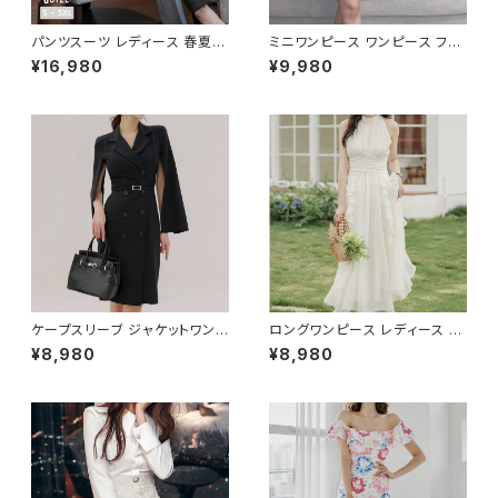
パンツスーツ レディース 春夏
ミニワンピース ワンピース フェ
秋冬 春 夏 秋 冬 黒 紺 スーツ
ザーデザイン タイトワンピース
¥16,980
¥9,980
上下セット 2点セット ジャケット
チューブトップ レディース 春夏
パンツ セットアップ セットアップ
秋冬 春 夏 秋 冬 黒 ミニ ノース
スーツ 長袖 ノーカラー タイト
リーブ タイトワンピ 態度ドレス
ビジネススーツ ロング パンツス
ワンピドレス OL エレガント フ
ーツ ロングパンツ ペプラム ノー
ォーマル ブラック ボルドー ホワ
カラースーツ ペプラムジャケット
イト 大きいサイズ きれいめ ドレ
レディーススーツ 大きいサイズ
スワンピース お呼ばれ 韓国 フ
オフィス OL オフィスカジュアル
ァッション オフィスカジュアル 韓
ビジネス 結婚式 パーティー お
国風 キャバドレス ナイトドレス
呼ばれ ブラック ネイビー グレ
ナイトワンピ カジュアル 10代 2
ー S M L XL 2XL 3XL 4XL 5
0代 30代 40代 C-OSS0127
XL 10代 20代 30代 40代 C-
WAW1079
ケープスリーブ ジャケットワンピ
ロングワンピース レディース シ
ース ベルト付き ワンピース レデ
フォン フリル ハイネック ノース
¥8,980
¥8,980
ィース 長袖 襟付き タイト スー
リーブ フレア Aライン エレガン
ツ風 上品 きれいめ 韓国風 大人
ト 清楚 上品 韓国風 きれいめ
エレガント 通勤 オフィス OL デ
美ライン ウエストマーク 春 夏
ート 二次会 結婚式 春 夏 秋 冬
秋 冬 お呼ばれ デート 食事会
お呼ばれ ブラック ベージュ お
フォーマル リゾート パーティー
しゃれ 高見え 20代 30代 40代
人気 大人可愛い ホワイト C-O
フォーマル 体型カバー 人気 トレ
SS0158
ンド C-OSS0136