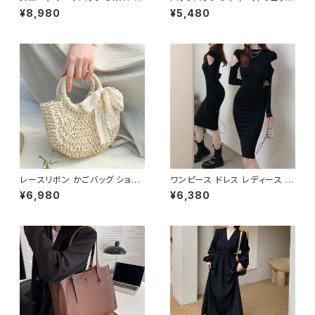
ョルダーバッグ レディース バッ
春夏 秋冬 春 夏 秋 冬 黒 バッグ
¥8,980
¥5,480
グ 斜めがけ 軽量 A4収納 大容
大容量 リュックサック かばん ロ
量 カジュアル 韓国風 秋冬 春夏
ゴ 大きめ 学校リュック 部活 合
オールシーズン きれいめ 上品
宿 旅行 通学 学校バッグ 高校生
おしゃれ 通勤通学 黒 茶色 ダー
中学生 男の子 女の子 A4 B4
クブラウン K-B0204
シンプル バッグパック バック ロ
ゴ ブラック アイボリー ピンク ラ
イトグリーン グレー バッグパッ
ク 学校 カレッジコーデ カジュ
アル デイリー お出かけ K-B00
43
レースリボン かごバッグ ショル
ワンピース ドレス レディース 春
ダーバッグ レディース 韓国風
夏 秋冬 春 夏 秋 冬 黒 タイトワ
¥6,980
¥6,380
春夏 ナチュラルスタイル リゾー
ンピース タイトドレス 長袖 ワン
トコーデ 人気 軽量 おしゃれ 2
ピース ドレスワンピース ミディ
色展開 K-B0231
アムドレス ワンピース きれいめ
韓国 タイトワンピース ミモレド
レス ひざ丈ワンピース ラメ シン
プル オープンショルダー カット
ショルダー ワンピースドレス 韓
国ファッション OL カジュアル
オフィスカジュアル 結婚式 パー
ティー ブラック お呼ばれ シンプ
ル 10代 20代 30代 40代 C-O