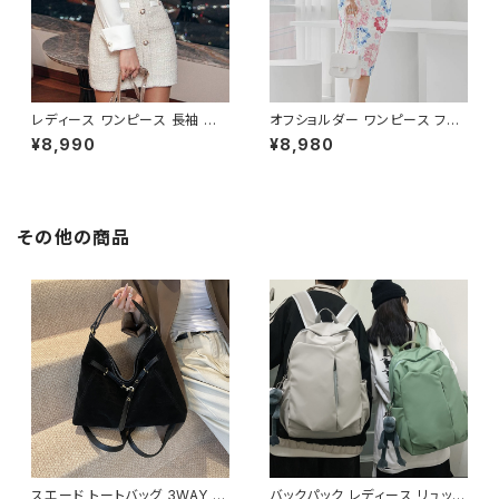
レディース ワンピース 長袖 シャ
オフショルダー ワンピース フラ
ツワンピース ツイード切替 ミニ
ワー柄 タイトワンピース ドレス
¥8,990
¥8,980
ワンピース 上品 フォーマル ホ
花柄ワンピ 春夏 エレガント 大
ワイト 韓国ファッション きれい
人可愛い 韓国風ワンピース デ
め エレガント 通勤 オフィス 二
ート きれいめ 清楚 お呼ばれ 二
次会 パーティー デート 大人女
次会 パーティー 結婚式 披露宴
子 体型カバー 美ライン 春 秋
同窓会 上品 シルエット 美スタ
その他の商品
冬 着痩せ効果 きちんと見え カ
イル 体型カバー ピンク ワンタ
ジュアル エレガントスタイル S
イプ C-OSS0232
M L XL C-OSS0176
スエード トートバッグ 3WAY シ
バックパック レディース リュック