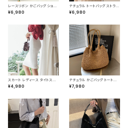
レースリボン かごバッグ ショル
ナチュラル トートバッグ ストライ
ダーバッグ レディース 韓国風
プデザイン かごバッグ レディー
¥6,980
¥6,980
春夏 ナチュラルスタイル リゾー
ス バック 肩掛け 大容量 軽量
トコーデ 人気 軽量 おしゃれ 2
夏 春 カジュアル 韓国風 大人可
色展開 K-B0231
愛い おしゃれ 人気 ブラウン K-
B0206
スカート レディース タイトスカ
ナチュラル かごバッグ トートバッ
ート ミディアム ペンシルスカー
グ ショルダーバッグ レディース
¥4,980
¥7,980
ト スリット 白 ホワイト ハイウエ
バッグ 軽量 編み 大容量 夏 韓
スト ひざ丈 ひざ下 ミディアムス
国ファッション カジュアル シン
カート スーツ お呼ばれ パーテ
プル ナチュラル ガーリー コーデ
ィー 結婚式 コルセット風 春 夏
春夏 おしゃれ 人気 2色展開 K-
春夏 ミディアムタイトスカート
B0233
C-SSS0002