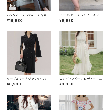
パンツスーツ レディース 春夏
ミニワンピース ワンピース フェ
秋冬 春 夏 秋 冬 黒 紺 スーツ
ザーデザイン タイトワンピース
¥16,980
¥9,980
上下セット 2点セット ジャケット
チューブトップ レディース 春夏
パンツ セットアップ セットアップ
秋冬 春 夏 秋 冬 黒 ミニ ノース
スーツ 長袖 ノーカラー タイト
リーブ タイトワンピ 態度ドレス
ビジネススーツ ロング パンツス
ワンピドレス OL エレガント フ
ーツ ロングパンツ ペプラム ノー
ォーマル ブラック ボルドー ホワ
カラースーツ ペプラムジャケット
イト 大きいサイズ きれいめ ドレ
レディーススーツ 大きいサイズ
スワンピース お呼ばれ 韓国 フ
オフィス OL オフィスカジュアル
ァッション オフィスカジュアル 韓
ビジネス 結婚式 パーティー お
国風 キャバドレス ナイトドレス
呼ばれ ブラック ネイビー グレ
ナイトワンピ カジュアル 10代 2
ー S M L XL 2XL 3XL 4XL 5
0代 30代 40代 C-OSS0127
XL 10代 20代 30代 40代 C-
WAW1079
ケープスリーブ ジャケットワンピ
ロングワンピース レディース シ
ース ベルト付き ワンピース レデ
フォン フリル ハイネック ノース
¥8,980
¥8,980
ィース 長袖 襟付き タイト スー
リーブ フレア Aライン エレガン
ツ風 上品 きれいめ 韓国風 大人
ト 清楚 上品 韓国風 きれいめ
エレガント 通勤 オフィス OL デ
美ライン ウエストマーク 春 夏
ート 二次会 結婚式 春 夏 秋 冬
秋 冬 お呼ばれ デート 食事会
お呼ばれ ブラック ベージュ お
フォーマル リゾート パーティー
しゃれ 高見え 20代 30代 40代
人気 大人可愛い ホワイト C-O
フォーマル 体型カバー 人気 トレ
SS0158