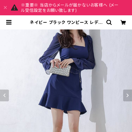
※重要※ 当店からメールが届かないお客様へ (メー
ル受信設定をお願い致します)
ネイビー ブラック ワンピース レディ
ース ミニドレス シフォン袖 フリル裾
スクエアネック タイトワンピース 上
品 きれいめ フォーマル お呼ばれ 韓
国風 春 夏 秋 冬 20代 30代 40代
通勤 オフィス デート パーティー 高見
え 着痩せ エレガント トレンド 人気
大人フェミニン C-OSS0145 | REI
RSE レイルセ 20代,30代,40代 レ
ディースファッション 通販