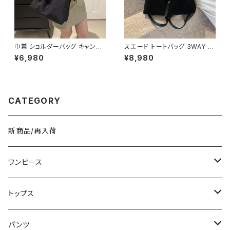
巾着 ショルダーバッグ キャンバ
スエード トートバッグ 3WAY シ
ス 肩掛けバッグ レディース バッ
ョルダーバッグ レディース バッ
¥6,980
¥8,980
グ 大容量 軽量 ナチュラル カジ
グ 斜めがけ 軽量 A4収納 大容
ュアル 韓国風バッグ 春夏 秋冬
量 カジュアル 韓国風 秋冬 春夏
コーデ おしゃれ 人気 4色展開
オールシーズン きれいめ 上品
K-B0227
おしゃれ 通勤通学 黒 茶色 ダー
クブラウン K-B0204
CATEGORY
新商品/再入荷
ワンピース
ミニ/ショート
トップス
ミディアム/ミモレ
Tシャツ/カットソー
パンツ