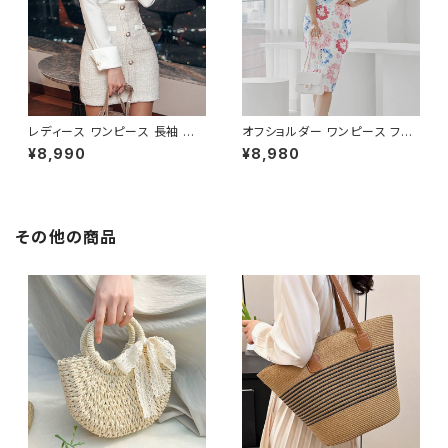
ンド C-OSS0136
レディース ワンピース 長袖 シャ
オフショルダー ワンピース フラ
ツワンピース ツイード切替 ミニ
ワー柄 タイトワンピース ドレス
¥8,990
¥8,980
ワンピース 上品 フォーマル ホ
花柄ワンピ 春夏 エレガント 大
ワイト 韓国ファッション きれい
人可愛い 韓国風ワンピース デ
め エレガント 通勤 オフィス 二
ート きれいめ 清楚 お呼ばれ 二
次会 パーティー デート 大人女
次会 パーティー 結婚式 披露宴
子 体型カバー 美ライン 春 秋
同窓会 上品 シルエット 美スタ
その他の商品
冬 着痩せ効果 きちんと見え カ
イル 体型カバー ピンク ワンタ
ジュアル エレガントスタイル S
イプ C-OSS0232
M L XL C-OSS0176