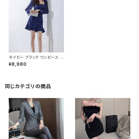
ネイビー ブラック ワンピース レ
ディース ミニドレス シフォン袖
¥8,980
フリル裾 スクエアネック タイト
ワンピース 上品 きれいめ フォ
ーマル お呼ばれ 韓国風 春 夏
秋 冬 20代 30代 40代 通勤 オ
フィス デート パーティー 高見え
同じカテゴリの商品
着痩せ エレガント トレンド 人気
大人フェミニン C-OSS0145