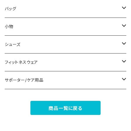
その他
その他
袖付き
その他
ブレスレット
ブラ/ブラトップ/ベアトップ
バッグ
ノースリーブ
ピアス
ショーツ
サブバッグ
小物
パンツドレス
コサージュ
タンクトップ/キャミソール
クラッチバッグ
マフラー/スカーフ/ストール
シューズ
ナイトドレス
リング
半袖/5分
トートバッグ
財布
スニーカー
フィットネスウェア
その他
その他
7分/長袖
ショルダーバッグ
アクセサリーケース
ブーツ
セット販売
サポーター/ケア用品
6点セット～
補正/補整
フォーマルバッグ
パンプス
トップス
サポーター
商品一覧に戻る
5点セット
足用サポーター
ペチコート/ペチパンツ
カジュアルバッグ
サンダル
ボトムス
4点セット