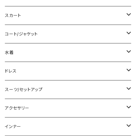
ロング/マキシ
タンクトップ/キャミソール
ショート丈
スカート
袖付き
シャツ/ブラウス
クロップド丈
ミニ/ショート
コート/ジャケット
ノースリーブ
ベアトップ/チューブトップ
ロング丈
ミディアム/ミモレ
コート
水着
その他
カーディガン/ボレロ
デニム
ロング
ジャケット
タンキニ
ドレス
チュニック
ニット/セーター
レギンス
その他
その他
バンドゥビキニ
ミニ/ショート
スーツ/セットアップ
パーカー
その他
ワンピース
ミディアム/ミモレ
パンツスーツ
アクセサリー
スウェット/トレーナー
オールインワン
ラッシュガード
ロング/マキシ
スカートスーツ
ネックレス
インナー