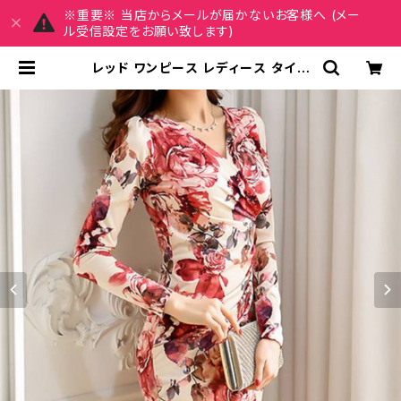
※重要※ 当店からメールが届かないお客様へ (メー
ル受信設定をお願い致します)
レッド ワンピース レディース タイト
ワンピース フラワープリント ドレス
長袖 Vネック ミディ丈 エレガント フ
ォーマル 通勤 オフィス OL デート お
呼ばれ 上品 高見え セクシー きれい
め 20代 30代 40代 韓国風 春 秋 冬
大人フェミニン トレンド 人気 着痩せ
美ライン シルエット C-OSS0149 |
REIRSE レイルセ 20代,30代,40代
レディースファッション 通販