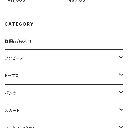
¥11,800
¥5,480
黒 バッグ 大容量 キャンバス ト
ート かばん 斜めがけバッグ ロ
ゴ 大きめ マザーズバッグ 斜め
がけ 学校 部活 合宿 旅行 通学
学校バッグ 高校生 中学生 男の
CATEGORY
子 女の子 A4 B4 シンプル キャ
ンバストート バック ロゴ ブラッ
ク アイボリー 学校 カレッジコ
ーデ カジュアル デイリー お出
新商品/再入荷
かけ K-B0044
ワンピース
ミニ/ショート
トップス
ミディアム/ミモレ
Tシャツ/カットソー
パンツ
ロング/マキシ
タンクトップ/キャミソール
ショート丈
スカート
袖付き
シャツ/ブラウス
クロップド丈
ミニ/ショート
コート/ジャケット