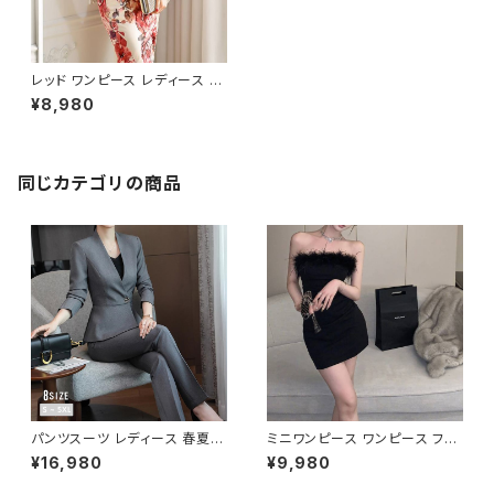
レッド ワンピース レディース タ
イトワンピース フラワープリント
¥8,980
ドレス 長袖 Vネック ミディ丈 エ
レガント フォーマル 通勤 オフィ
ス OL デート お呼ばれ 上品 高
見え セクシー きれいめ 20代 3
0代 40代 韓国風 春 秋 冬 大人
同じカテゴリの商品
フェミニン トレンド 人気 着痩せ
美ライン シルエット C-OSS01
49
パンツスーツ レディース 春夏
ミニワンピース ワンピース フェ
秋冬 春 夏 秋 冬 黒 紺 スーツ
ザーデザイン タイトワンピース
¥16,980
¥9,980
上下セット 2点セット ジャケット
チューブトップ レディース 春夏
パンツ セットアップ セットアップ
秋冬 春 夏 秋 冬 黒 ミニ ノース