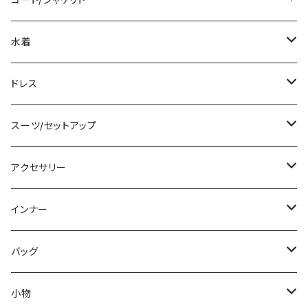
ノースリーブ
ベアトップ/チューブトップ
ロング丈
ミディアム/ミモレ
コート
水着
その他
カーディガン/ボレロ
デニム
ロング
ジャケット
タンキニ
ドレス
チュニック
ニット/セーター
レギンス
その他
その他
バンドゥビキニ
ミニ/ショート
スーツ/セットアップ
パーカー
その他
ワンピース
ミディアム/ミモレ
パンツスーツ
アクセサリー
スウェット/トレーナー
オールインワン
ラッシュガード
ロング/マキシ
スカートスーツ
ネックレス
インナー
その他
その他
袖付き
その他
ブレスレット
ブラ/ブラトップ/ベアトップ
バッグ
ノースリーブ
ピアス
ショーツ
サブバッグ
小物