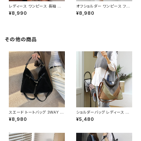
レディース ワンピース 長袖 シャ
オフショルダー ワンピース フラ
ツワンピース ツイード切替 ミニ
ワー柄 タイトワンピース ドレス
¥8,990
¥8,980
ワンピース 上品 フォーマル ホ
花柄ワンピ 春夏 エレガント 大
ワイト 韓国ファッション きれい
人可愛い 韓国風ワンピース デ
め エレガント 通勤 オフィス 二
ート きれいめ 清楚 お呼ばれ 二
次会 パーティー デート 大人女
次会 パーティー 結婚式 披露宴
子 体型カバー 美ライン 春 秋
同窓会 上品 シルエット 美スタ
その他の商品
冬 着痩せ効果 きちんと見え カ
イル 体型カバー ピンク ワンタ
ジュアル エレガントスタイル S
イプ C-OSS0232
M L XL C-OSS0176
スエード トートバッグ 3WAY シ
ショルダーバッグ レディース バ
ョルダーバッグ レディース バッ
ッグ 春夏 秋冬 春 夏 秋 冬 トー
¥8,980
¥5,480
グ 斜めがけ 軽量 A4収納 大容
トバッグ バッグ 斜め掛け 肩掛け
量 カジュアル 韓国風 秋冬 春夏
かばん ショルダーバック キャン
オールシーズン きれいめ 上品
バス地 お出かけ バック 斜め掛
おしゃれ 通勤通学 黒 茶色 ダー
けバッグ 肩掛けバッグ シンプル
クブラウン K-B0204
ショルダー ハンドバッグ コーヒ