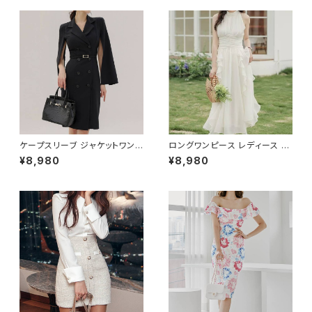
スーツ 長袖 ノーカラー タイト
リーブ タイトワンピ 態度ドレス
ビジネススーツ ロング パンツス
ワンピドレス OL エレガント フ
ーツ ロングパンツ ペプラム ノー
ォーマル ブラック ボルドー ホワ
カラースーツ ペプラムジャケット
イト 大きいサイズ きれいめ ドレ
レディーススーツ 大きいサイズ
スワンピース お呼ばれ 韓国 フ
オフィス OL オフィスカジュアル
ァッション オフィスカジュアル 韓
ビジネス 結婚式 パーティー お
国風 キャバドレス ナイトドレス
呼ばれ ブラック ネイビー グレ
ナイトワンピ カジュアル 10代 2
ー S M L XL 2XL 3XL 4XL 5
0代 30代 40代 C-OSS0127
XL 10代 20代 30代 40代 C-
WAW1079
ケープスリーブ ジャケットワンピ
ロングワンピース レディース シ
ース ベルト付き ワンピース レデ
フォン フリル ハイネック ノース
¥8,980
¥8,980
ィース 長袖 襟付き タイト スー
リーブ フレア Aライン エレガン
ツ風 上品 きれいめ 韓国風 大人
ト 清楚 上品 韓国風 きれいめ
エレガント 通勤 オフィス OL デ
美ライン ウエストマーク 春 夏
ート 二次会 結婚式 春 夏 秋 冬
秋 冬 お呼ばれ デート 食事会
お呼ばれ ブラック ベージュ お
フォーマル リゾート パーティー
しゃれ 高見え 20代 30代 40代
人気 大人可愛い ホワイト C-O
フォーマル 体型カバー 人気 トレ
SS0158
ンド C-OSS0136