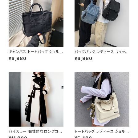
ー グレー デート 通勤バッグ オ
フィスカジュアル デイリー お出
かけ オフィス カジュアル OL 上
品 大人 10代 20代 30代 40代
K-B0040
キャンバス トートバッグ ショルダ
バックパック レディース リュック
ーバッグ ミニバッグ レディース
春夏 秋冬 春 夏 秋 冬 黒 白 バ
¥6,980
¥6,980
ワンタイプ ブラック グレー ブラ
ッグ 大容量 リュックサック かば
ウン オレンジ ホワイト シンプル
ん ロゴ 大きめ 学校リュック 部
デザイン 大人カジュアル 韓国
活 合宿 旅行 通学 学校バッグ
風バッグ 斜めがけ対応 通勤通
高校生 中学生 男の子 女の子 A
学 お出かけバッグ 秋冬 春夏 コ
4 B4 シンプル バッグパック バッ
ーデ おしゃれ 人気 5色展開 K-
ク ロゴ ブラック ホワイト ブル
B0198
ー グレー フェイクレザー PU
撥水 防水 キャンプ リュック バッ
グパック 学校 カレッジコーデ カ
ジュアル デイリー お出かけ K-
B0041
バイカラー 個性的なロングコー
トートバッグ レディース ショルダ
ト C-JAW1002
ーバッグ 春夏 秋冬 春 夏 秋 冬