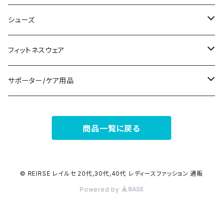
パンツドレス
コサージュ
タンクトップ/キャミソール
クラッチバッグ
マフラー/スカーフ/ストール
シューズ
ナイトドレス
リング
半袖/5分
トートバッグ
財布
スニーカー
フィットネスウェア
その他
その他
7分/長袖
ショルダーバッグ
アクセサリーケース
ブーツ
セット販売
サポーター/ケア用品
6点セット～
補正/補整
フォーマルバッグ
パンプス
トップス
サポーター
商品一覧に戻る
5点セット
足用サポーター
ペチコート/ペチパンツ
カジュアルバッグ
サンダル
ボトムス
4点セット
その他
バックパック
その他
タイツ
© REIRSE レイルセ 20代,30代,40代 レディースファッション 通販
Powered by
3点セット
エコバッグ
ソックス
2点セット