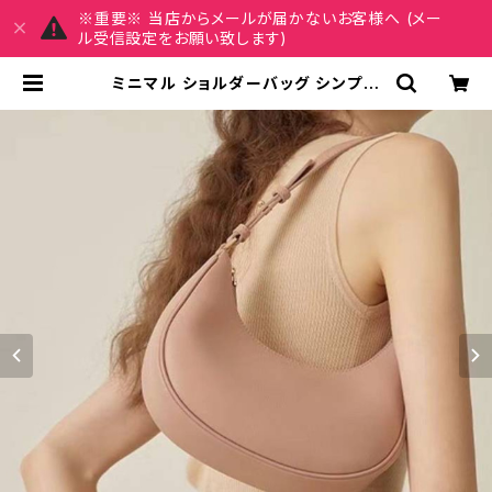
※重要※ 当店からメールが届かないお客様へ (メー
ル受信設定をお願い致します)
ミニマル ショルダーバッグ シンプル
ワンショルダーバッグ レディース 肩
掛け 軽量 デイリーバッグ フェミニン
上品 きれいめ 大人可愛い 韓国バッ
グ 春夏 秋冬 おしゃれ 人気 4色展開
K-B0240 | REIRSE レイルセ 20
代,30代,40代 レディースファッショ
ン 通販