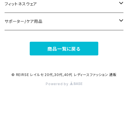
ナイトドレス
リング
半袖/5分
トートバッグ
財布
スニーカー
フィットネスウェア
その他
その他
7分/長袖
ショルダーバッグ
アクセサリーケース
ブーツ
セット販売
サポーター/ケア用品
6点セット～
補正/補整
フォーマルバッグ
パンプス
トップス
サポーター
商品一覧に戻る
5点セット
足用サポーター
ペチコート/ペチパンツ
カジュアルバッグ
サンダル
ボトムス
4点セット
その他
バックパック
その他
タイツ
© REIRSE レイルセ 20代,30代,40代 レディースファッション 通販
Powered by
3点セット
エコバッグ
ソックス
2点セット
その他
サポーター
ボストンバッグ
インナー