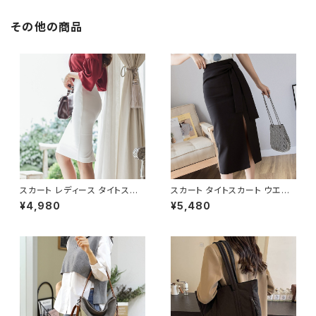
大人可愛い 韓国バッグ 春夏 秋
冬 おしゃれ 人気 4色展開 K-B
0240
その他の商品
スカート レディース タイトスカ
スカート タイトスカート ウエス
ート ミディアム ペンシルスカー
トリボン スリット入り ミモレス
¥4,980
¥5,480
ト スリット 白 ホワイト ハイウエ
カート ミディアム スリット ひざ
スト ひざ丈 ひざ下 ミディアムス
下 ひざ丈 ブラック アイボリー
カート スーツ お呼ばれ パーテ
黒 C-SAW0013
ィー 結婚式 コルセット風 春 夏
春夏 ミディアムタイトスカート
C-SSS0002