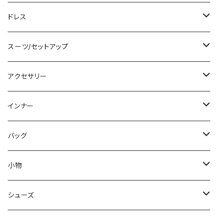
その他
カーディガン/ボレロ
デニム
ロング
ジャケット
タンキニ
ドレス
チュニック
ニット/セーター
レギンス
その他
その他
バンドゥビキニ
ミニ/ショート
スーツ/セットアップ
パーカー
その他
ワンピース
ミディアム/ミモレ
パンツスーツ
アクセサリー
スウェット/トレーナー
オールインワン
ラッシュガード
ロング/マキシ
スカートスーツ
ネックレス
インナー
その他
その他
袖付き
その他
ブレスレット
ブラ/ブラトップ/ベアトップ
バッグ
ノースリーブ
ピアス
ショーツ
サブバッグ
小物
パンツドレス
コサージュ
タンクトップ/キャミソール
クラッチバッグ
マフラー/スカーフ/ストール
シューズ