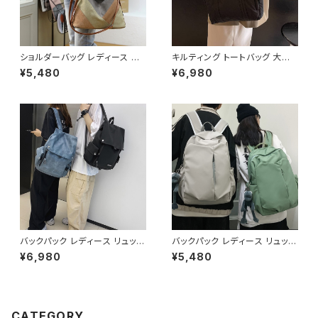
ショルダーバッグ レディース バ
キルティング トートバッグ 大容
ッグ 春夏 秋冬 春 夏 秋 冬 トー
量 肩掛けバッグ レディース バッ
¥5,480
¥6,980
トバッグ バッグ 斜め掛け 肩掛け
グ シンプル 無地 カジュアル 韓
かばん ショルダーバック キャン
国ファッション 秋冬 春夏 人気
バス地 お出かけ バック 斜め掛
4色展開 K-B0226
けバッグ 肩掛けバッグ シンプル
ショルダー ハンドバッグ コーヒ
ー グレー デート 通勤バッグ オ
フィスカジュアル デイリー お出
かけ オフィス カジュアル OL 上
品 大人 10代 20代 30代 40代
K-B0040
バックパック レディース リュック
バックパック レディース リュック
春夏 秋冬 春 夏 秋 冬 黒 白 バ
春夏 秋冬 春 夏 秋 冬 黒 バッグ
¥6,980
¥5,480
ッグ 大容量 リュックサック かば
大容量 リュックサック かばん ロ
ん ロゴ 大きめ 学校リュック 部
ゴ 大きめ 学校リュック 部活 合
活 合宿 旅行 通学 学校バッグ
宿 旅行 通学 学校バッグ 高校生
高校生 中学生 男の子 女の子 A
中学生 男の子 女の子 A4 B4
4 B4 シンプル バッグパック バッ
シンプル バッグパック バック ロ
CATEGORY
ク ロゴ ブラック ホワイト ブル
ゴ ブラック アイボリー ピンク ラ