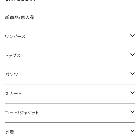
ー グレー フェイクレザー PU
イトグリーン グレー バッグパッ
撥水 防水 キャンプ リュック バッ
ク 学校 カレッジコーデ カジュ
グパック 学校 カレッジコーデ カ
アル デイリー お出かけ K-B00
新商品/再入荷
ジュアル デイリー お出かけ K-
43
B0041
ワンピース
ミニ/ショート
トップス
ミディアム/ミモレ
Tシャツ/カットソー
パンツ
ロング/マキシ
タンクトップ/キャミソール
ショート丈
スカート
袖付き
シャツ/ブラウス
クロップド丈
ミニ/ショート
コート/ジャケット
ノースリーブ
ベアトップ/チューブトップ
ロング丈
ミディアム/ミモレ
コート
水着