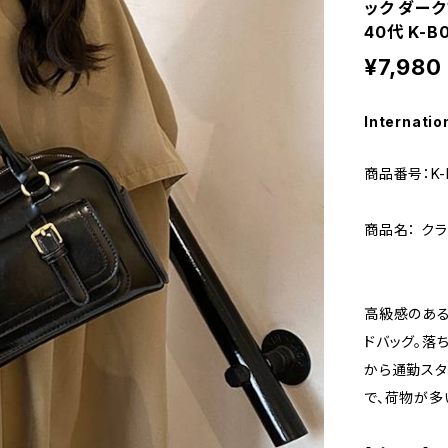
ック ダーク
40代 K-B0
¥7,980
Internatio
商品番号：K-B
商品名： ク
高級感のある
ドバッグ。落
から通勤スタ
で、荷物が多