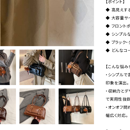
【ポイント】
◆ 高見えす
◆ 大容量サ
◆ フロント
◆ シンプル
◆ ブラック
◆ どんなコ
【こんな悩み
・シンプルで
印象を演出。
・収納力とデ
で実用性抜群
・オンオフ問
幅広く対応。