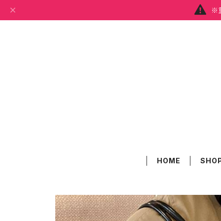
※
HOME
SHOP