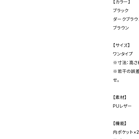
【カラー】
ブラック
ダークブラウ
ブラウン
【サイズ】
ワンタイプ
※寸法：高さ約
※若干の誤差
せ。
【素材】
PUレザー
【機能】
内ポケット×