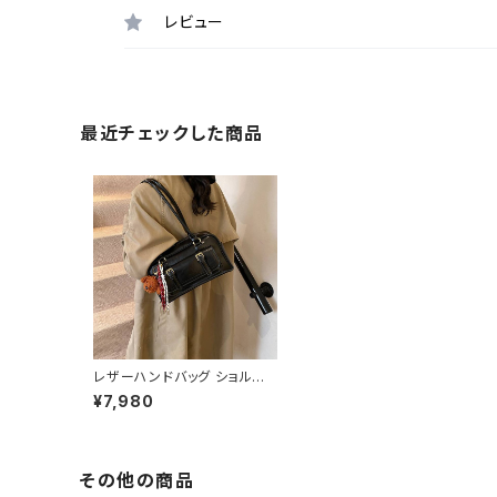
レビュー
最近チェックした商品
レザーハンドバッグ ショルダ
ーバッグ レディース 大容量
¥7,980
通勤 通学 旅行 韓国風 おしゃ
れ かわいい シンプル ブラック
ダークブラウン ブラウン 秋冬
春夏 10代 20代 30代 40代
K-B0251
その他の商品