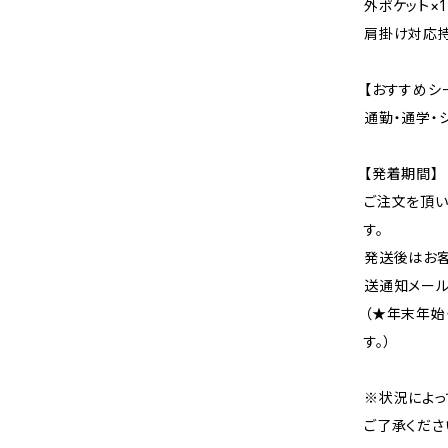
外ポケット×1
肩掛け対応
【おすすめシ
通勤・通学・
【発着期間】
ご注文を頂い
す。
発送後はお客
送通知メール
（★年末年始
す。）
※状況によっ
ご了承くださ