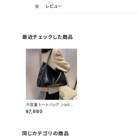
レビュー
最近チェックした商品
大容量 トートバッグ ショルダ
ーバッグ レディース 通勤 通
¥7,980
学 ビジネス マザーズバッグ
カジュアル 韓国風 シンプル
ブラック ブルー ダークブラウ
ン レッド ホワイト 春夏 秋冬
K-B0252
同じカテゴリの商品