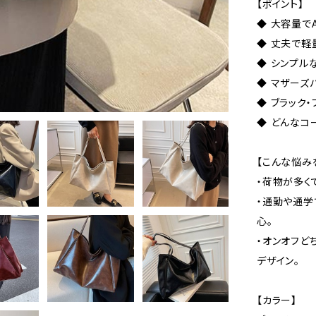
【ポイント】
◆ 大容量で
◆ 丈夫で軽
◆ シンプル
◆ マザーズ
◆ ブラック
◆ どんなコ
【こんな悩み
・荷物が多く
・通勤や通学
心。
・オンオフど
デザイン。
【カラー】