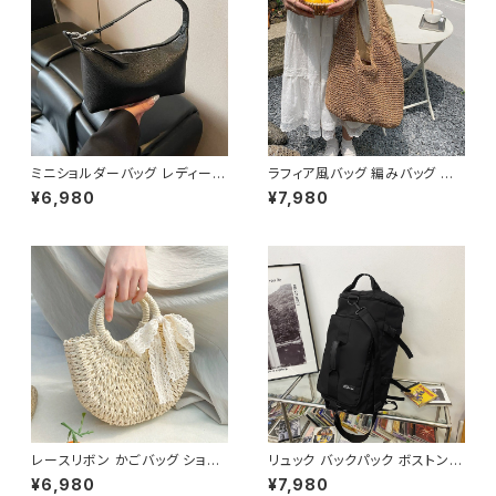
ミニショルダーバッグ レディース
ラフィア風バッグ 編みバッグ か
ワンショルダーバッグ 無地 シン
ごバッグ レディース 肩掛け 大
¥6,980
¥7,980
プル バッグ 斜めがけ 大人可愛
容量 ナチュラル素材 韓国ファッ
い 軽量 韓国風バッグ カジュア
ション 春夏 お出かけ デート コ
ル おしゃれ 人気 4色展開 K-B
ーデ おしゃれ 人気 2色展開 K-
0193
B0225
レースリボン かごバッグ ショル
リュック バックパック ボストンバ
ダーバッグ レディース 韓国風
ッグ メンズ レディース 大容量
¥6,980
¥7,980
春夏 ナチュラルスタイル リゾー
軽量 旅行バッグ 多機能 2WAY