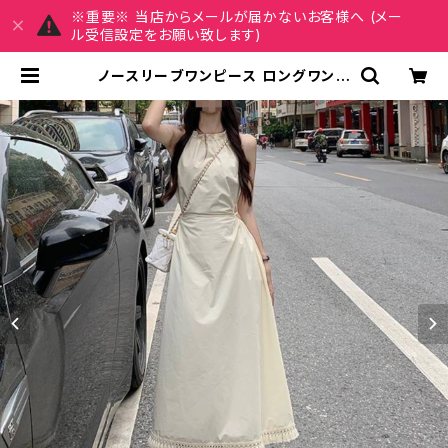
※重要※ 当店からメールが届かないお客様へ (メー
ル受信設定をお願い致します)
ノースリーブワンピース ロングワンピ
ース Aラインワンピース レディース
ワンピース 春夏 秋冬 春 夏 秋 冬 黒
ロング ノースリーブ フレアワンピース
ロングワンピ ワンピドレス OL エレガ
ント フォーマル ブラック アイボリー
大きいサイズ きれいめ ドレスワンピ
ース お呼ばれ 韓国 ファッション オフ
ィスカジュアル 韓国風 キャバドレス
ナイトドレス ナイトワンピ カジュアル
10代 20代 30代 40代 C-OSS012
6 | REIRSE レイルセ 20代,30代,
40代 レディースファッション 通販