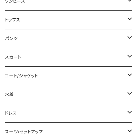
ワンピース
ミニ/ショート
トップス
ミディアム/ミモレ
Tシャツ/カットソー
パンツ
ロング/マキシ
タンクトップ/キャミソール
ショート丈
スカート
袖付き
シャツ/ブラウス
クロップド丈
ミニ/ショート
コート/ジャケット
ノースリーブ
ベアトップ/チューブトップ
ロング丈
ミディアム/ミモレ
コート
水着
その他
カーディガン/ボレロ
デニム
ロング
ジャケット
タンキニ
ドレス
チュニック
ニット/セーター
レギンス
その他
その他
バンドゥビキニ
ミニ/ショート
スーツ/セットアップ