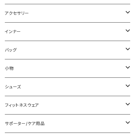
パーカー
その他
ワンピース
ミディアム/ミモレ
パンツスーツ
アクセサリー
スウェット/トレーナー
オールインワン
ラッシュガード
ロング/マキシ
スカートスーツ
ネックレス
インナー
その他
その他
袖付き
その他
ブレスレット
ブラ/ブラトップ/ベアトップ
バッグ
ノースリーブ
ピアス
ショーツ
サブバッグ
小物
パンツドレス
コサージュ
タンクトップ/キャミソール
クラッチバッグ
マフラー/スカーフ/ストール
シューズ
ナイトドレス
リング
半袖/5分
トートバッグ
財布
スニーカー
フィットネスウェア
その他
その他
7分/長袖
ショルダーバッグ
アクセサリーケース
ブーツ
セット販売
サポーター/ケア用品