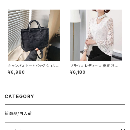
トコーデ 人気 軽量 おしゃれ 2
通勤 通学 スポーツ ブラック ブ
色展開 K-B0231
ルー ホワイト 男女兼用 カジュ
アル 韓国風バッグ K-B0234
キャンバス トートバッグ ショルダ
ブラウス レディース 春夏 秋冬
ーバッグ ミニバッグ レディース
春 夏 秋 冬 白 シャツ トップス
¥6,980
¥6,180
ワンタイプ ブラック グレー ブラ
フレアスリーブ チョーカー風 ラ
ウン オレンジ ホワイト シンプル
ッパ袖 袖コン フリル 7分袖 トッ
デザイン 大人カジュアル 韓国
プス チュニック フリルブラウス
風バッグ 斜めがけ対応 通勤通
ホワイト ベージュ ダークグリー
学 お出かけバッグ 秋冬 春夏 コ
ン コーヒー 韓国 ゆったり シー
CATEGORY
ーデ おしゃれ 人気 5色展開 K-
スルー チョーカーネック ブラウ
B0198
スシャツ 体型カバー 二の腕カバ
ー シンプル シャツブラウス オフ
ィス カジュアル OL 上品 大人 1
新商品/再入荷
0代 20代 30代 40代 C-TSS
0052