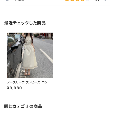
最近チェックした商品
ノースリーブワンピース ロング
ワンピース Aラインワンピース
¥9,980
レディース ワンピース 春夏 秋
冬 春 夏 秋 冬 黒 ロング ノース
リーブ フレアワンピース ロング
ワンピ ワンピドレス OL エレガ
ント フォーマル ブラック アイボ
同じカテゴリの商品
リー 大きいサイズ きれいめ ドレ
スワンピース お呼ばれ 韓国 フ