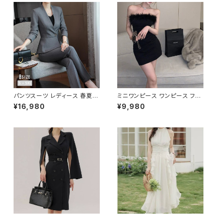
ァッション オフィスカジュアル 韓
国風 キャバドレス ナイトドレス
ナイトワンピ カジュアル 10代 2
0代 30代 40代 C-OSS0126
パンツスーツ レディース 春夏
ミニワンピース ワンピース フェ
秋冬 春 夏 秋 冬 黒 紺 スーツ
ザーデザイン タイトワンピース
¥16,980
¥9,980
上下セット 2点セット ジャケット
チューブトップ レディース 春夏
パンツ セットアップ セットアップ
秋冬 春 夏 秋 冬 黒 ミニ ノース
スーツ 長袖 ノーカラー タイト
リーブ タイトワンピ 態度ドレス
ビジネススーツ ロング パンツス
ワンピドレス OL エレガント フ
ーツ ロングパンツ ペプラム ノー
ォーマル ブラック ボルドー ホワ
カラースーツ ペプラムジャケット
イト 大きいサイズ きれいめ ドレ
レディーススーツ 大きいサイズ
スワンピース お呼ばれ 韓国 フ
オフィス OL オフィスカジュアル
ァッション オフィスカジュアル 韓
ビジネス 結婚式 パーティー お
国風 キャバドレス ナイトドレス
呼ばれ ブラック ネイビー グレ
ナイトワンピ カジュアル 10代 2
ー S M L XL 2XL 3XL 4XL 5
0代 30代 40代 C-OSS0127
XL 10代 20代 30代 40代 C-
WAW1079