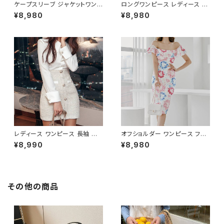
ケープスリーブ ジャケットワンピ
ロングワンピース レディース シ
ース ベルト付き ワンピース レデ
フォン フリル ハイネック ノース
¥8,980
¥8,980
ィース 長袖 襟付き タイト スー
リーブ フレア Aライン エレガン
ツ風 上品 きれいめ 韓国風 大人
ト 清楚 上品 韓国風 きれいめ
エレガント 通勤 オフィス OL デ
美ライン ウエストマーク 春 夏
ート 二次会 結婚式 春 夏 秋 冬
秋 冬 お呼ばれ デート 食事会
お呼ばれ ブラック ベージュ お
フォーマル リゾート パーティー
しゃれ 高見え 20代 30代 40代
人気 大人可愛い ホワイト C-O
フォーマル 体型カバー 人気 トレ
SS0158
ンド C-OSS0136
レディース ワンピース 長袖 シャ
オフショルダー ワンピース フラ
ツワンピース ツイード切替 ミニ
ワー柄 タイトワンピース ドレス
¥8,990
¥8,980
ワンピース 上品 フォーマル ホ
花柄ワンピ 春夏 エレガント 大
ワイト 韓国ファッション きれい
人可愛い 韓国風ワンピース デ
め エレガント 通勤 オフィス 二
ート きれいめ 清楚 お呼ばれ 二
次会 パーティー デート 大人女
次会 パーティー 結婚式 披露宴
子 体型カバー 美ライン 春 秋
同窓会 上品 シルエット 美スタ
その他の商品
冬 着痩せ効果 きちんと見え カ
イル 体型カバー ピンク ワンタ
ジュアル エレガントスタイル S
イプ C-OSS0232
M L XL C-OSS0176