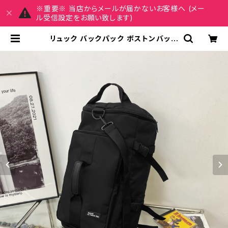
※重要※ 当店からメールが届かないお客様へ (メー
ル受信設定をお願い致します)
リュック バックパック ボストンバッグ
メンズ レディース 大容量 軽量 旅行
バッグ 多機能 2WAY 通勤 通学 スポ
ーツ ブラック ブルー ホワイト 男女兼
用 カジュアル 韓国風バッグ K-B023
4 | REIRSE レイルセ 20代,30代,
40代 レディースファッション 通販