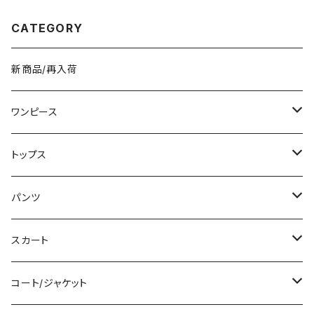
中学生 男の子 女の子 A4 B4
シンプル バッグパック バック ロ
CATEGORY
ゴ ブラック アイボリー ピンク ラ
イトグリーン グレー バッグパッ
ク 学校 カレッジコーデ カジュ
アル デイリー お出かけ K-B00
新商品/再入荷
43
ワンピース
ミニ/ショート
トップス
ミディアム/ミモレ
Tシャツ/カットソー
パンツ
ロング/マキシ
タンクトップ/キャミソール
ショート丈
スカート
袖付き
シャツ/ブラウス
クロップド丈
ミニ/ショート
コート/ジャケット