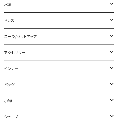
ノースリーブ
ベアトップ/チューブトップ
ロング丈
ミディアム/ミモレ
コート
水着
その他
カーディガン/ボレロ
デニム
ロング
ジャケット
タンキニ
ドレス
チュニック
ニット/セーター
レギンス
その他
その他
バンドゥビキニ
ミニ/ショート
スーツ/セットアップ
パーカー
その他
ワンピース
ミディアム/ミモレ
パンツスーツ
アクセサリー
スウェット/トレーナー
オールインワン
ラッシュガード
ロング/マキシ
スカートスーツ
ネックレス
インナー
その他
その他
袖付き
その他
ブレスレット
ブラ/ブラトップ/ベアトップ
バッグ
ノースリーブ
ピアス
ショーツ
サブバッグ
小物
パンツドレス
コサージュ
タンクトップ/キャミソール
クラッチバッグ
マフラー/スカーフ/ストール
シューズ