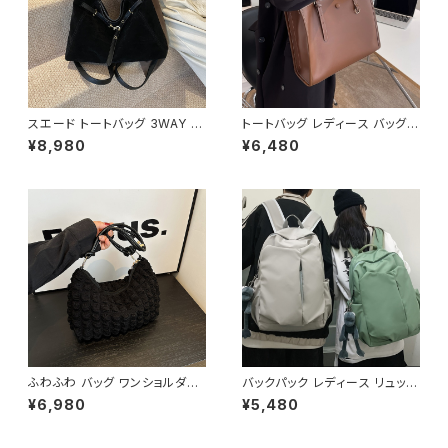
校 通学 オフィスカジュアル デイ
グパック 学校 カレッジコーデ カ
リー お出かけ オフィス カジュア
ジュアル デイリー お出かけ K-
ル 上品 大人 10代 20代 30代
B0041
40代 K-B0046
スエード トートバッグ 3WAY シ
トートバッグ レディース バッグ
ョルダーバッグ レディース バッ
春夏 秋冬 春 夏 秋 冬 黒 白 バ
¥8,980
¥6,480
グ 斜めがけ 軽量 A4収納 大容
ッグ ハンドバッグ 肩掛け かばん
量 カジュアル 韓国風 秋冬 春夏
マザーズバッグ 大容量 ママバッ
オールシーズン きれいめ 上品
グ バック シンプルバッグ 肩掛け
おしゃれ 通勤通学 黒 茶色 ダー
バッグ シンプル トートバック ホ
クブラウン K-B0204
ワイト ベージュ コーヒー ブラッ
ク デート 通勤バッグ オフィスカ
ジュアル デイリー お出かけ オ
フィス カジュアル OL 上品 大人
10代 20代 30代 40代 K-B00
53
ふわふわ バッグ ワンショルダー
バックパック レディース リュック
バッグ ハンドバッグ 韓国風 レデ
春夏 秋冬 春 夏 秋 冬 黒 バッグ
¥6,980
¥5,480
ィース かわいい 小さめ 軽量 お
大容量 リュックサック かばん ロ
しゃれ 秋冬 春夏 K-B0207
ゴ 大きめ 学校リュック 部活 合
宿 旅行 通学 学校バッグ 高校生