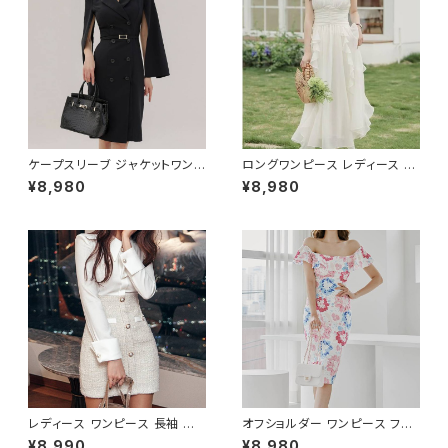
カラースーツ ペプラムジャケット
イト 大きいサイズ きれいめ ドレ
レディーススーツ 大きいサイズ
スワンピース お呼ばれ 韓国 フ
オフィス OL オフィスカジュアル
ァッション オフィスカジュアル 韓
ビジネス 結婚式 パーティー お
国風 キャバドレス ナイトドレス
呼ばれ ブラック ネイビー グレ
ナイトワンピ カジュアル 10代 2
ー S M L XL 2XL 3XL 4XL 5
0代 30代 40代 C-OSS0127
XL 10代 20代 30代 40代 C-
WAW1079
ケープスリーブ ジャケットワンピ
ロングワンピース レディース シ
ース ベルト付き ワンピース レデ
フォン フリル ハイネック ノース
¥8,980
¥8,980
ィース 長袖 襟付き タイト スー
リーブ フレア Aライン エレガン
ツ風 上品 きれいめ 韓国風 大人
ト 清楚 上品 韓国風 きれいめ
エレガント 通勤 オフィス OL デ
美ライン ウエストマーク 春 夏
ート 二次会 結婚式 春 夏 秋 冬
秋 冬 お呼ばれ デート 食事会
お呼ばれ ブラック ベージュ お
フォーマル リゾート パーティー
しゃれ 高見え 20代 30代 40代
人気 大人可愛い ホワイト C-O
フォーマル 体型カバー 人気 トレ
SS0158
ンド C-OSS0136
レディース ワンピース 長袖 シャ
オフショルダー ワンピース フラ
ツワンピース ツイード切替 ミニ
ワー柄 タイトワンピース ドレス
¥8,990
¥8,980