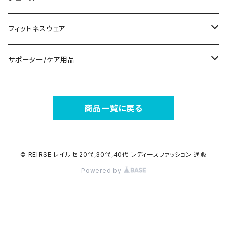
ナイトドレス
リング
半袖/5分
トートバッグ
財布
スニーカー
フィットネスウェア
その他
その他
7分/長袖
ショルダーバッグ
アクセサリーケース
ブーツ
セット販売
サポーター/ケア用品
6点セット～
補正/補整
フォーマルバッグ
パンプス
トップス
サポーター
商品一覧に戻る
5点セット
足用サポーター
ペチコート/ペチパンツ
カジュアルバッグ
サンダル
ボトムス
4点セット
その他
バックパック
その他
タイツ
© REIRSE レイルセ 20代,30代,40代 レディースファッション 通販
Powered by
3点セット
エコバッグ
ソックス
2点セット
その他
サポーター