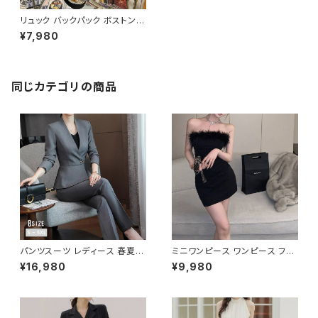
リュック バックパック ボストンバ
ッグ メンズ レディース 大容量
¥7,980
軽量 旅行バッグ 多機能 2WAY
通勤 通学 スポーツ ブラック ブ
ルー ホワイト 男女兼用 カジュ
アル 韓国風バッグ K-B0234
同じカテゴリの商品
パンツスーツ レディース 春夏
ミニワンピース ワンピース フェ
秋冬 春 夏 秋 冬 黒 紺 スーツ
ザーデザイン タイトワンピース
¥16,980
¥9,980
上下セット 2点セット ジャケット
チューブトップ レディース 春夏
パンツ セットアップ セットアップ
秋冬 春 夏 秋 冬 黒 ミニ ノース
スーツ 長袖 ノーカラー タイト
リーブ タイトワンピ 態度ドレス
ビジネススーツ ロング パンツス
ワンピドレス OL エレガント フ
ーツ ロングパンツ ペプラム ノー
ォーマル ブラック ボルドー ホワ