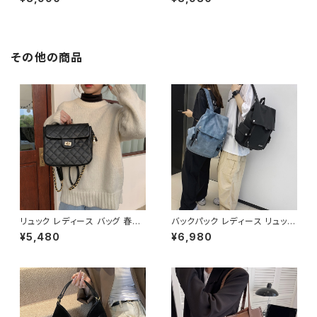
ワンピース 上品 フォーマル ホ
花柄ワンピ 春夏 エレガント 大
ワイト 韓国ファッション きれい
人可愛い 韓国風ワンピース デ
め エレガント 通勤 オフィス 二
ート きれいめ 清楚 お呼ばれ 二
次会 パーティー デート 大人女
次会 パーティー 結婚式 披露宴
子 体型カバー 美ライン 春 秋
同窓会 上品 シルエット 美スタ
その他の商品
冬 着痩せ効果 きちんと見え カ
イル 体型カバー ピンク ワンタ
ジュアル エレガントスタイル S
イプ C-OSS0232
M L XL C-OSS0176
リュック レディース バッグ 春夏
バックパック レディース リュック
秋冬 春 夏 秋 冬 黒 ショルダー
春夏 秋冬 春 夏 秋 冬 黒 白 バ
¥5,480
¥6,980
バッグ リュックサックバッグ 斜め
ッグ 大容量 リュックサック かば
掛け 肩掛け かばん ショルダー
ん ロゴ 大きめ 学校リュック 部
バック フェイクレザー お出かけ
活 合宿 旅行 通学 学校バッグ
バック 斜め掛けバッグ 肩掛けバ
高校生 中学生 男の子 女の子 A
ッグ バックパック バッグパック
4 B4 シンプル バッグパック バッ
シンプル サッチェルバッグ ショル
ク ロゴ ブラック ホワイト ブル
ダー ハンドバッグ ブラウン ブラ
ー グレー フェイクレザー PU
ック デート 通勤バッグ 学生 学
撥水 防水 キャンプ リュック バッ