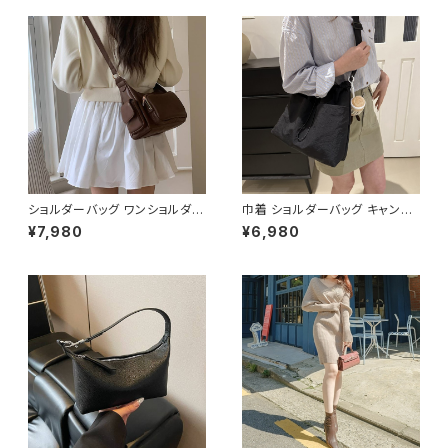
ショルダーバッグ ワンショルダー
巾着 ショルダーバッグ キャンバ
バッグ レディース バッグ 肩掛け
ス 肩掛けバッグ レディース バッ
¥7,980
¥6,980
斜めがけ クロスボディ おしゃれ
グ 大容量 軽量 ナチュラル カジ
カジュアル 韓国風バッグ ブラッ
ュアル 韓国風バッグ 春夏 秋冬
ク ブラウン 収納力抜群 秋冬 春
コーデ おしゃれ 人気 4色展開
夏コーデ K-B0212
K-B0227