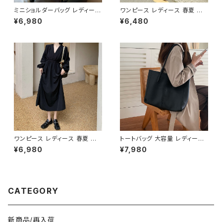
ミニショルダーバッグ レディース
ワンピース レディース 春夏 秋
ワンショルダーバッグ 無地 シン
冬 春 夏 秋 冬 黒 タイトワンピ
¥6,980
¥6,480
プル バッグ 斜めがけ 大人可愛
ース ニットワンピース 長袖 カシ
い 軽量 韓国風バッグ カジュア
ュクール リブ ニットワンピ リブ
ル おしゃれ 人気 4色展開 K-B
ニット 長袖ワンピース ミディア
0193
ムワンピース きれいめ 韓国 タ
イトニットワンピース ミモレ ひ
ざ丈ワンピース ンプル 韓国ファ
ッション OL カジュアル Vネック
深Vネック ベージュ シンプル 1
0代 20代 30代 40代 C-OSS
0078
ワンピース レディース 春夏 秋
トートバッグ 大容量 レディース
冬 春 夏 秋 冬 長袖 黒ワンピー
フェイクレザー 無地 シンプル
¥6,980
¥7,980
ス カシュクールワンピース ミデ
バッグ A4対応 ママバッグ 通勤
ィアムワンピース ロング ミモレ
通学 おしゃれ 2色展開 K-B021
丈 ワンピース Vネック シンプル
0
ひざ丈ワンピ Aライン バルーン
袖 ロングワンピース カジュアル
CATEGORY
ワンピ ブラック 体型カバー 大
人 カジュアル 10代 20代 30代
40代 K-O0010
新商品/再入荷