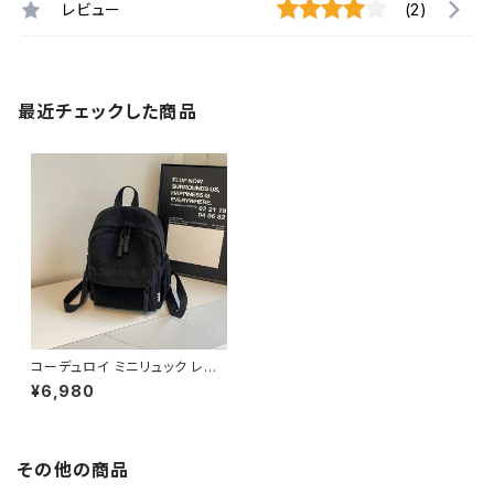
レビュー
(2)
最近チェックした商品
コーデュロイ ミニリュック レデ
ィース リュックサック 韓国風 バ
¥6,980
ッグ 収納力 軽量 カジュアル デ
イリーバッグ 秋冬 春夏 旅行 通
学 通勤 おしゃれ 人気 6色展開
K-B0215
その他の商品