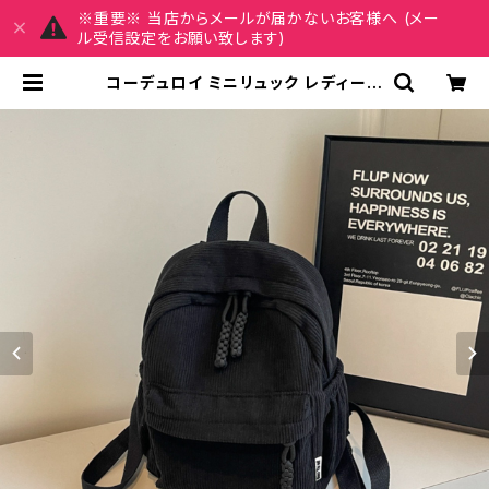
※重要※ 当店からメールが届かないお客様へ (メー
ル受信設定をお願い致します)
コーデュロイ ミニリュック レディース
リュックサック 韓国風 バッグ 収納力
軽量 カジュアル デイリーバッグ 秋冬
春夏 旅行 通学 通勤 おしゃれ 人気 6
色展開 K-B0215 | REIRSE レイル
セ 20代,30代,40代 レディースファ
ッション 通販