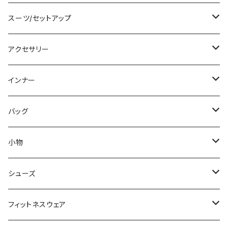
チュニック
ニット/セーター
レギンス
その他
その他
バンドゥビキニ
ミニ/ショート
スーツ/セットアップ
パーカー
その他
ワンピース
ミディアム/ミモレ
パンツスーツ
アクセサリー
スウェット/トレーナー
オールインワン
ラッシュガード
ロング/マキシ
スカートスーツ
ネックレス
インナー
その他
その他
袖付き
その他
ブレスレット
ブラ/ブラトップ/ベアトップ
バッグ
ノースリーブ
ピアス
ショーツ
サブバッグ
小物
パンツドレス
コサージュ
タンクトップ/キャミソール
クラッチバッグ
マフラー/スカーフ/ストール
シューズ
ナイトドレス
リング
半袖/5分
トートバッグ
財布
スニーカー
フィットネスウェア