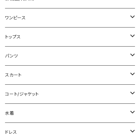
ワンピース
ミニ/ショート
トップス
ミディアム/ミモレ
Tシャツ/カットソー
パンツ
ロング/マキシ
タンクトップ/キャミソール
ショート丈
スカート
袖付き
シャツ/ブラウス
クロップド丈
ミニ/ショート
コート/ジャケット
ノースリーブ
ベアトップ/チューブトップ
ロング丈
ミディアム/ミモレ
コート
水着
その他
カーディガン/ボレロ
デニム
ロング
ジャケット
タンキニ
ドレス