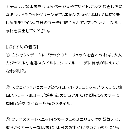
ナチュラルな印象を与えるベージュやホワイト、ポップな差し色に
なるレッドやライトグリーンまで、年齢やスタイル問わず幅広く楽
しめるデザイン。毎日のコーデに取り入れて、ワンランク上のおし
ゃれを演出してください。
【おすすめの着方】
① 白シャツ×デニムにブラックのミニリュックを合わせれば、大人
カジュアルな定番スタイルに。シンプルコーデに質感が映えてこ
なれ感UP。
② スウェット×ジョガーパンツにレッドのリュックをプラスして、韓
国ストリート風コーデが完成。カジュアルだけど映えるカラーで
周囲と差をつける一歩先のスタイル。
③ フレアスカート×ニットにベージュのミニリュックを背負えば、
柔らかくガーリーな印象に。休日のお出かけやカフェ巡りにぴっ