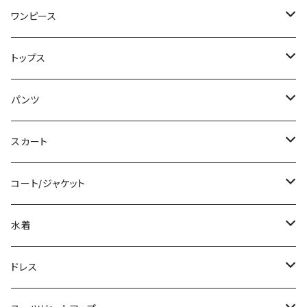
ワンピース
ミニ/ショート
トップス
ミディアム/ミモレ
Tシャツ/カットソー
パンツ
ロング/マキシ
タンクトップ/キャミソール
ショート丈
スカート
袖付き
シャツ/ブラウス
クロップド丈
ミニ/ショート
コート/ジャケット
ノースリーブ
ベアトップ/チューブトップ
ロング丈
ミディアム/ミモレ
コート
水着
その他
カーディガン/ボレロ
デニム
ロング
ジャケット
タンキニ
ドレス