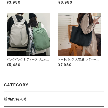
ー ヘルメット 収納 バッグ ケー
バッグ 韓国バッグ レディース 斜
¥3,980
¥6,980
ス 入れ 自転車 バイク フルフェ
めがけ 軽量 シンプル 大容量 可
イス ヘルメット入れ 撥水 防水
愛い ブラック ライトブルー ライ
通勤 通学 盗難防止 男女兼用
トイエロー ベージュ オレンジ
春 夏 秋 冬 春夏 秋冬 大人 子
レッド ピンク K-B0208
供 ヘルメット 雨 部活 運動 メン
ズ レディース キッズ C-ASS00
01
バックパック レディース リュック
トートバッグ 大容量 レディース
春夏 秋冬 春 夏 秋 冬 黒 バッグ
フェイクレザー 無地 シンプル
¥5,480
¥7,980
大容量 リュックサック かばん ロ
バッグ A4対応 ママバッグ 通勤
ゴ 大きめ 学校リュック 部活 合
通学 おしゃれ 2色展開 K-B021
宿 旅行 通学 学校バッグ 高校生
0
中学生 男の子 女の子 A4 B4
シンプル バッグパック バック ロ
CATEGORY
ゴ ブラック アイボリー ピンク ラ
イトグリーン グレー バッグパッ
ク 学校 カレッジコーデ カジュ
アル デイリー お出かけ K-B00
新商品/再入荷
43