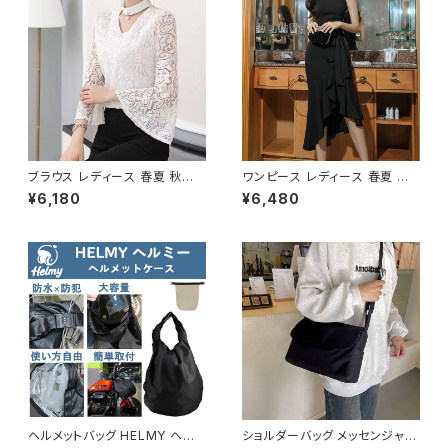
ブラウス レディース 春夏 秋冬
ワンピース レディース 春夏 秋
春 夏 秋 冬 白 シャツ トップス
冬 春 夏 秋 冬 黒 ドレス マーメ
¥6,180
¥6,480
フレアスリーブ チョーカー風 ラ
イドワンピース ドレスワンピー
ッパ袖 袖コン フリル 7分袖 トッ
ス フリル アシンメトリー ノース
プス チュニック フリルブラウス
リーブ ハイネック パーティード
ホワイト ベージュ ダークグリー
レス 結婚式 パーティー お呼ば
ン コーヒー 韓国 ゆったり シー
れ ブラック ワインレッド ボルド
スルー チョーカーネック ブラウ
ー 10代 20代 30代 40代 C-D
スシャツ 体型カバー 二の腕カバ
SS1014
ー シンプル シャツブラウス オフ
ィス カジュアル OL 上品 大人 1
0代 20代 30代 40代 C-TSS
0052
ヘルメットバッグ HELMY ヘルミ
ショルダーバッグ メッセンジャー