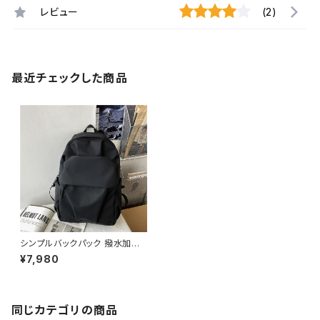
レビュー
(2)
最近チェックした商品
シンプルバックパック 撥水加工
大容量 通学リュック メンズ レデ
¥7,980
ィース 男女兼用 A4収納 通勤
高校生 大学生 韓国風 カジュア
ル 無地 ブラック グレー K-B02
16
同じカテゴリの商品