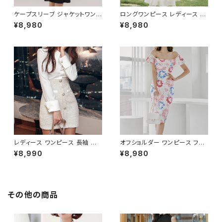
ケープスリーブ ジャケットワンピ
ロングワンピース レディース シ
ース ベルト付き ワンピース レデ
フォン フリル ハイネック ノース
¥8,980
¥8,980
ィース 長袖 襟付き タイト スー
リーブ フレア Aライン エレガン
ツ風 上品 きれいめ 韓国風 大人
ト 清楚 上品 韓国風 きれいめ
エレガント 通勤 オフィス OL デ
美ライン ウエストマーク 春 夏
ート 二次会 結婚式 春 夏 秋 冬
秋 冬 お呼ばれ デート 食事会
お呼ばれ ブラック ベージュ お
フォーマル リゾート パーティー
しゃれ 高見え 20代 30代 40代
人気 大人可愛い ホワイト C-O
フォーマル 体型カバー 人気 トレ
SS0158
ンド C-OSS0136
レディース ワンピース 長袖 シャ
オフショルダー ワンピース フラ
ツワンピース ツイード切替 ミニ
ワー柄 タイトワンピース ドレス
¥8,990
¥8,980
ワンピース 上品 フォーマル ホ
花柄ワンピ 春夏 エレガント 大
ワイト 韓国ファッション きれい
人可愛い 韓国風ワンピース デ
め エレガント 通勤 オフィス 二
ート きれいめ 清楚 お呼ばれ 二
次会 パーティー デート 大人女
次会 パーティー 結婚式 披露宴
子 体型カバー 美ライン 春 秋
同窓会 上品 シルエット 美スタ
その他の商品
冬 着痩せ効果 きちんと見え カ
イル 体型カバー ピンク ワンタ
ジュアル エレガントスタイル S
イプ C-OSS0232
M L XL C-OSS0176