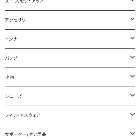
チュニック
ニット/セーター
レギンス
その他
その他
バンドゥビキニ
ミニ/ショート
スーツ/セットアップ
パーカー
その他
ワンピース
ミディアム/ミモレ
パンツスーツ
アクセサリー
スウェット/トレーナー
オールインワン
ラッシュガード
ロング/マキシ
スカートスーツ
ネックレス
インナー
その他
その他
袖付き
その他
ブレスレット
ブラ/ブラトップ/ベアトップ
バッグ
ノースリーブ
ピアス
ショーツ
サブバッグ
小物
パンツドレス
コサージュ
タンクトップ/キャミソール
クラッチバッグ
マフラー/スカーフ/ストール
シューズ
ナイトドレス
リング
半袖/5分
トートバッグ
財布
スニーカー
フィットネスウェア
その他
その他
7分/長袖
ショルダーバッグ
アクセサリーケース
ブーツ
セット販売
サポーター/ケア用品