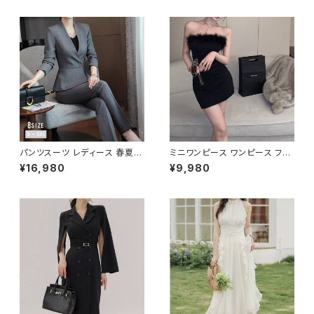
パンツスーツ レディース 春夏
ミニワンピース ワンピース フェ
秋冬 春 夏 秋 冬 黒 紺 スーツ
ザーデザイン タイトワンピース
¥16,980
¥9,980
上下セット 2点セット ジャケット
チューブトップ レディース 春夏
パンツ セットアップ セットアップ
秋冬 春 夏 秋 冬 黒 ミニ ノース
スーツ 長袖 ノーカラー タイト
リーブ タイトワンピ 態度ドレス
ビジネススーツ ロング パンツス
ワンピドレス OL エレガント フ
ーツ ロングパンツ ペプラム ノー
ォーマル ブラック ボルドー ホワ
カラースーツ ペプラムジャケット
イト 大きいサイズ きれいめ ドレ
レディーススーツ 大きいサイズ
スワンピース お呼ばれ 韓国 フ
オフィス OL オフィスカジュアル
ァッション オフィスカジュアル 韓
ビジネス 結婚式 パーティー お
国風 キャバドレス ナイトドレス
呼ばれ ブラック ネイビー グレ
ナイトワンピ カジュアル 10代 2
ー S M L XL 2XL 3XL 4XL 5
0代 30代 40代 C-OSS0127
XL 10代 20代 30代 40代 C-
WAW1079