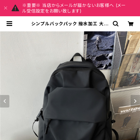
※重要※ 当店からメールが届かないお客様へ (メー
ル受信設定をお願い致します)
シンプルバックパック 撥水加工 大容
量 通学リュック メンズ レディース 男
女兼用 A4収納 通勤 高校生 大学生
韓国風 カジュアル 無地 ブラック グレ
ー K-B0216 | REIRSE レイルセ 2
0代,30代,40代 レディースファッシ
ョン 通販