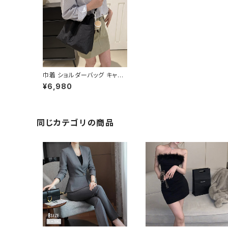
巾着 ショルダーバッグ キャン
バス 肩掛けバッグ レディース
¥6,980
バッグ 大容量 軽量 ナチュラル
カジュアル 韓国風バッグ 春夏
秋冬 コーデ おしゃれ 人気 4
色展開 K-B0227
同じカテゴリの商品