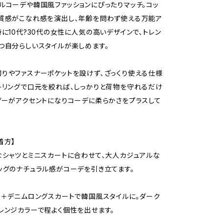
ルコーデや韓国風ファッションにぴったりマッチ。コッ
質感がこなれ感を演出し、年齢を問わず使える万能ア
特に10代?30代の女性に人気の高いデザインで、トレン
つ自分らしいスタイルが楽しめます。
りやファスナーポケットを設けず、ざっくり使える仕様
トリングで口元を絞れば、しっかりと荷物を守れるだけ
ザーがアクセントになりコーデに柔らかさをプラスして
着方】
なシャツとミニスカートに合わせて、大人カジュアルな
ッグのナチュラル感がコーデを引き立てます。
ツ＋デニムロングスカートで韓国風スタイルに。ダーク
レンジカラーで程よく個性を出せます。