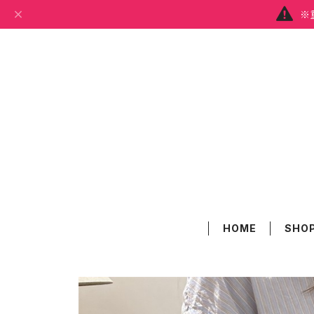
※
HOME
SHOP