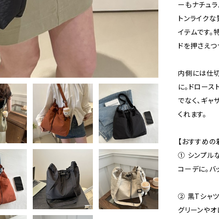
ーもナチュラ
トンライクな
イテムです。
ドを押さえつ
内側には仕切
に。ドロース
でなく、ギャ
くれます。
【おすすめの
① シンプル
コーデに。バ
② 黒Tシャ
グリーンやオ