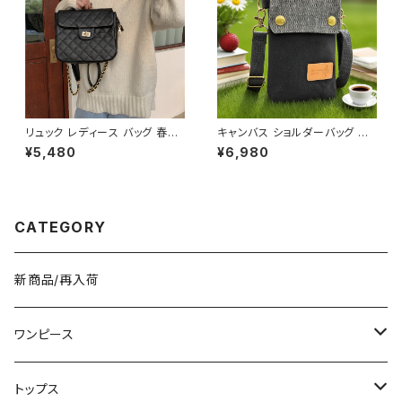
リュック レディース バッグ 春夏
キャンバス ショルダーバッグ ス
秋冬 春 夏 秋 冬 黒 ショルダー
マホポーチ ミニバッグ レディー
¥5,480
¥6,980
バッグ リュックサックバッグ 斜め
ス メンズ 斜めがけ カジュアル
掛け 肩掛け かばん ショルダー
ナチュラル 韓国ファッション 春
バック フェイクレザー お出かけ
夏 秋冬 ユニセックス 軽量 小さ
バック 斜め掛けバッグ 肩掛けバ
め バッグ おしゃれ K-B0232
ッグ バックパック バッグパック
CATEGORY
シンプル サッチェルバッグ ショル
ダー ハンドバッグ ブラウン ブラ
ック デート 通勤バッグ 学生 学
校 通学 オフィスカジュアル デイ
新商品/再入荷
リー お出かけ オフィス カジュア
ル 上品 大人 10代 20代 30代
40代 K-B0046
ワンピース
ミニ/ショート
トップス