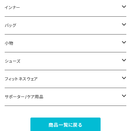
スウェット/トレーナー
オールインワン
ラッシュガード
ロング/マキシ
スカートスーツ
ネックレス
インナー
その他
その他
袖付き
その他
ブレスレット
ブラ/ブラトップ/ベアトップ
バッグ
ノースリーブ
ピアス
ショーツ
サブバッグ
小物
パンツドレス
コサージュ
タンクトップ/キャミソール
クラッチバッグ
マフラー/スカーフ/ストール
シューズ
ナイトドレス
リング
半袖/5分
トートバッグ
財布
スニーカー
フィットネスウェア
その他
その他
7分/長袖
ショルダーバッグ
アクセサリーケース
ブーツ
セット販売
サポーター/ケア用品
6点セット～
補正/補整
フォーマルバッグ
パンプス
トップス
サポーター
商品一覧に戻る
5点セット