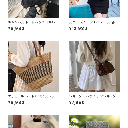
キャンバス トートバッグ ショルダ
スカートスーツ レディース 春夏
ーバッグ ミニバッグ レディース
秋冬 春 夏 秋 冬 黒 スーツ 上
¥6,980
¥12,980
ワンタイプ ブラック グレー ブラ
下セット 2点セット ジャケット ス
ウン オレンジ ホワイト シンプル
カート セットアップ セットアップ
デザイン 大人カジュアル 韓国
スーツ タイト ビジネススーツ
風バッグ 斜めがけ対応 通勤通
ロング スカートスーツ ロングス
学 お出かけバッグ 秋冬 春夏 コ
カート ペプラム フリル ペプラム
ーデ おしゃれ 人気 5色展開 K-
ジャケット レディーススーツ 大
B0198
きいサイズ 変形デザイン タイト
スカート ミニスカート スーツス
カート オフィス OL オフィスカジ
ュアル ビジネス 結婚式 パーテ
ィー お呼ばれ ボルドー ブラック
10代 20代 30代 40代 C-WA
W1035
ナチュラル トートバッグ ストライ
ショルダーバッグ ワンショルダー
プデザイン かごバッグ レディー
バッグ レディース バッグ 肩掛け
¥6,980
¥7,980
ス バック 肩掛け 大容量 軽量
斜めがけ クロスボディ おしゃれ
夏 春 カジュアル 韓国風 大人可
カジュアル 韓国風バッグ ブラッ
愛い おしゃれ 人気 ブラウン K-
ク ブラウン 収納力抜群 秋冬 春
B0206
夏コーデ K-B0212