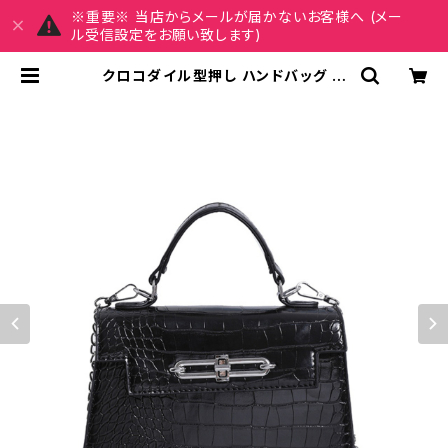
※重要※ 当店からメールが届かないお客様へ (メー
ル受信設定をお願い致します)
クロコダイル型押し ハンドバッグ シ
ョルダーバッグ チェーン付きバッグ
レディース バッグ おしゃれ 高見え コ
ンパクト フォーマル バッグ 4色展開
K-B0205 | REIRSE レイルセ 20
代,30代,40代 レディースファッショ
ン 通販