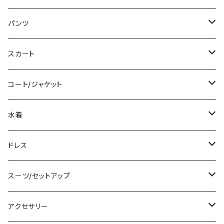
ミディアム/ミモレ
Tシャツ/カットソー
パンツ
ロング/マキシ
タンクトップ/キャミソール
ショート丈
スカート
袖付き
シャツ/ブラウス
クロップド丈
ミニ/ショート
コート/ジャケット
ノースリーブ
ベアトップ/チューブトップ
ロング丈
ミディアム/ミモレ
コート
水着
その他
カーディガン/ボレロ
デニム
ロング
ジャケット
タンキニ
ドレス
チュニック
ニット/セーター
レギンス
その他
その他
バンドゥビキニ
ミニ/ショート
スーツ/セットアップ
パーカー
その他
ワンピース
ミディアム/ミモレ
パンツスーツ
アクセサリー