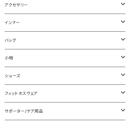
パーカー
その他
ワンピース
ミディアム/ミモレ
パンツスーツ
アクセサリー
スウェット/トレーナー
オールインワン
ラッシュガード
ロング/マキシ
スカートスーツ
ネックレス
インナー
その他
その他
袖付き
その他
ブレスレット
ブラ/ブラトップ/ベアトップ
バッグ
ノースリーブ
ピアス
ショーツ
サブバッグ
小物
パンツドレス
コサージュ
タンクトップ/キャミソール
クラッチバッグ
マフラー/スカーフ/ストール
シューズ
ナイトドレス
リング
半袖/5分
トートバッグ
財布
スニーカー
フィットネスウェア
その他
その他
7分/長袖
ショルダーバッグ
アクセサリーケース
ブーツ
セット販売
サポーター/ケア用品
6点セット～
補正/補整
フォーマルバッグ
パンプス
トップス
サポーター