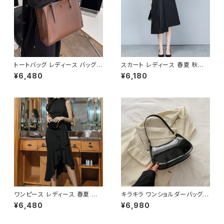
トートバッグ レディース バッグ
スカート レディース 春夏 秋冬
春夏 秋冬 春 夏 秋 冬 黒 白 バ
春 夏 秋 冬 黒 プリーツスカート
¥6,480
¥6,180
ッグ ハンドバッグ 肩掛け かばん
ミディアム丈 プリーツ アシンメ
マザーズバッグ 大容量 ママバッ
トリー ミモレスカート ひざ丈ス
グ バック シンプルバッグ 肩掛け
カート モード 韓国 ファッション
バッグ シンプル トートバック ホ
きれいめ オフィスカジュアル 上
ワイト ベージュ コーヒー ブラッ
品 切り替え ミディアム ひざ下
ク デート 通勤バッグ オフィスカ
ひざ丈 ブラック オフィス カジュ
ジュアル デイリー お出かけ オ
アル OL 上品 大人 10代 20代
フィス カジュアル OL 上品 大人
30代 40代 C-SAW0020
10代 20代 30代 40代 K-B00
53
ワンピース レディース 春夏 秋
キラキラ ワンショルダーバッグ
冬 春 夏 秋 冬 黒 ドレス マーメ
パテントバッグ レディース バッグ
¥6,480
¥6,980
イドワンピース ドレスワンピー
光沢感 コンパクト エレガント カ
ス フリル アシンメトリー ノース
ジュアル 韓国風 お出かけ 通勤