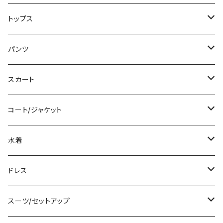
ミニ/ショート
トップス
ミディアム/ミモレ
Tシャツ/カットソー
パンツ
ロング/マキシ
タンクトップ/キャミソール
ショート丈
スカート
袖付き
シャツ/ブラウス
クロップド丈
ミニ/ショート
コート/ジャケット
ノースリーブ
ベアトップ/チューブトップ
ロング丈
ミディアム/ミモレ
コート
水着
その他
カーディガン/ボレロ
デニム
ロング
ジャケット
タンキニ
ドレス
チュニック
ニット/セーター
レギンス
その他
その他
バンドゥビキニ
ミニ/ショート
スーツ/セットアップ