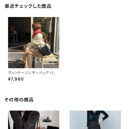
最近チェックした商品
ヴィンテージレザーバッグ バケ
ツ型ショルダーバッグ レディース
¥7,980
ショルダー バッグ ショルダーバ
ッグ ブラック ブラウン 高級感
韓国風ファッション 大人可愛い
人気アイテム 秋冬 春コーデ K-
B0209
その他の商品