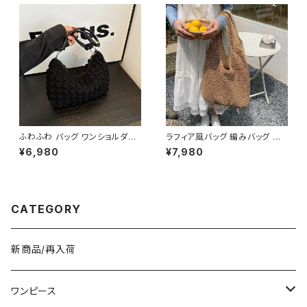
リーブ ハイネック パーティード
春夏 秋冬 5色展開 K-B0221
レス 結婚式 パーティー お呼ば
れ ブラック ワインレッド ボルド
ー 10代 20代 30代 40代 C-D
SS1014
ふわふわ バッグ ワンショルダー
ラフィア風バッグ 編みバッグ か
バッグ ハンドバッグ 韓国風 レデ
ごバッグ レディース 肩掛け 大
¥6,980
¥7,980
ィース かわいい 小さめ 軽量 お
容量 ナチュラル素材 韓国ファッ
しゃれ 秋冬 春夏 K-B0207
ション 春夏 お出かけ デート コ
ーデ おしゃれ 人気 2色展開 K-
B0225
CATEGORY
新商品/再入荷
ワンピース