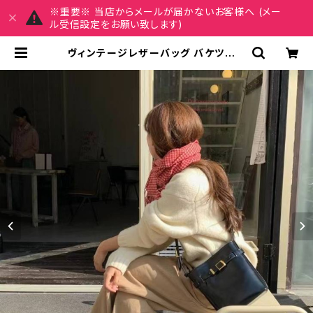
※重要※ 当店からメールが届かないお客様へ (メー
ル受信設定をお願い致します)
ヴィンテージレザーバッグ バケツ型シ
ョルダーバッグ レディースショルダー
バッグ ショルダーバッグ ブラック ブ
ラウン 高級感 韓国風ファッション 大
人可愛い 人気アイテム 秋冬 春コー
デ K-B0209 | REIRSE レイルセ 2
0代,30代,40代 レディースファッシ
ョン 通販