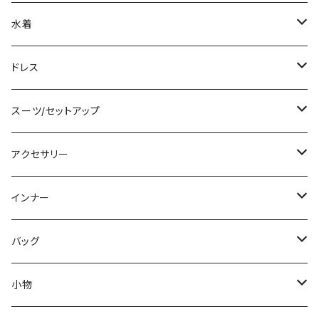
ノースリーブ
ベアトップ/チューブトップ
ロング丈
ミディアム/ミモレ
コート
水着
その他
カーディガン/ボレロ
デニム
ロング
ジャケット
タンキニ
ドレス
チュニック
ニット/セーター
レギンス
その他
その他
バンドゥビキニ
ミニ/ショート
スーツ/セットアップ
パーカー
その他
ワンピース
ミディアム/ミモレ
パンツスーツ
アクセサリー
スウェット/トレーナー
オールインワン
ラッシュガード
ロング/マキシ
スカートスーツ
ネックレス
インナー
その他
その他
袖付き
その他
ブレスレット
ブラ/ブラトップ/ベアトップ
バッグ
ノースリーブ
ピアス
ショーツ
サブバッグ
小物