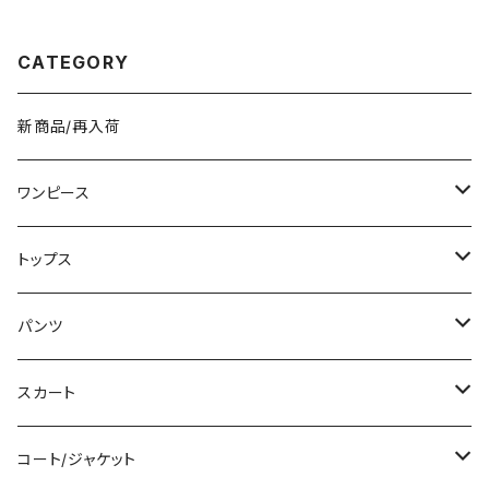
コーデ おしゃれ 人気 4色展開
ル バッグ 4色展開 K-B0205
K-B0227
CATEGORY
新商品/再入荷
ワンピース
ミニ/ショート
トップス
ミディアム/ミモレ
Tシャツ/カットソー
パンツ
ロング/マキシ
タンクトップ/キャミソール
ショート丈
スカート
袖付き
シャツ/ブラウス
クロップド丈
ミニ/ショート
コート/ジャケット