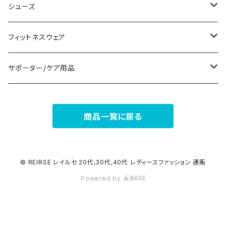
パンツドレス
コサージュ
タンクトップ/キャミソール
クラッチバッグ
マフラー/スカーフ/ストール
シューズ
ナイトドレス
リング
半袖/5分
トートバッグ
財布
スニーカー
フィットネスウェア
その他
その他
7分/長袖
ショルダーバッグ
アクセサリーケース
ブーツ
セット販売
サポーター/ケア用品
6点セット～
補正/補整
フォーマルバッグ
パンプス
トップス
サポーター
商品一覧に戻る
5点セット
足用サポーター
ペチコート/ペチパンツ
カジュアルバッグ
サンダル
ボトムス
4点セット
その他
バックパック
その他
タイツ
© REIRSE レイルセ 20代,30代,40代 レディースファッション 通販
Powered by
3点セット
エコバッグ
ソックス
2点セット
その他
サポーター