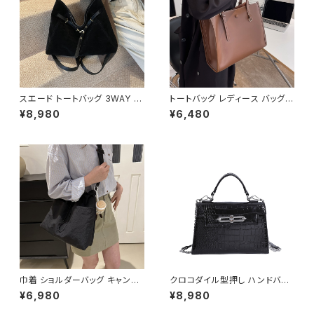
フィスカジュアル デイリー お出
生 男の子 女の子 A4 B4 シン
かけ オフィス カジュアル OL 上
プル バッグパック バック ロゴ ア
品 大人 10代 20代 30代 40代
イボリー グレー ブラック カレッ
K-B0040
ジコーデ カジュアル デイリー
お出かけ 10代 20代 30代 40
代 K-B0042
スエード トートバッグ 3WAY シ
トートバッグ レディース バッグ
ョルダーバッグ レディース バッ
春夏 秋冬 春 夏 秋 冬 黒 白 バ
¥8,980
¥6,480
グ 斜めがけ 軽量 A4収納 大容
ッグ ハンドバッグ 肩掛け かばん
量 カジュアル 韓国風 秋冬 春夏
マザーズバッグ 大容量 ママバッ
オールシーズン きれいめ 上品
グ バック シンプルバッグ 肩掛け
おしゃれ 通勤通学 黒 茶色 ダー
バッグ シンプル トートバック ホ
クブラウン K-B0204
ワイト ベージュ コーヒー ブラッ
ク デート 通勤バッグ オフィスカ
ジュアル デイリー お出かけ オ
フィス カジュアル OL 上品 大人
10代 20代 30代 40代 K-B00
53
巾着 ショルダーバッグ キャンバ
クロコダイル型押し ハンドバッ
ス 肩掛けバッグ レディース バッ
グ ショルダーバッグ チェーン付
¥6,980
¥8,980
グ 大容量 軽量 ナチュラル カジ
きバッグ レディース バッグ おし
ュアル 韓国風バッグ 春夏 秋冬
ゃれ 高見え コンパクト フォーマ