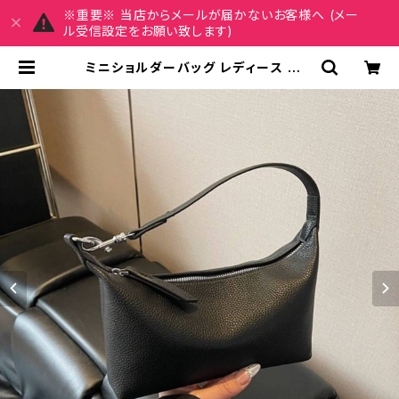
※重要※ 当店からメールが届かないお客様へ (メー
ル受信設定をお願い致します)
ミニショルダーバッグ レディース ワン
ショルダーバッグ 無地 シンプル バッ
グ 斜めがけ 大人可愛い 軽量 韓国風
バッグ カジュアル おしゃれ 人気 4色
展開 K-B0193 | REIRSE レイルセ
20代,30代,40代 レディースファッ
ション 通販