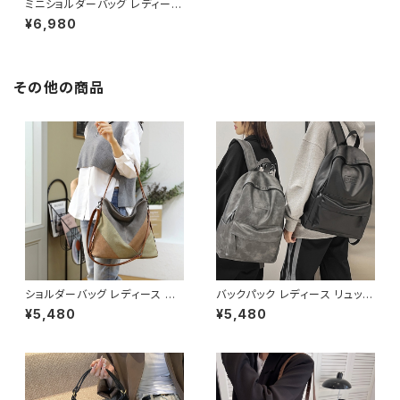
ミニショルダーバッグ レディース
ワンショルダーバッグ 無地 シン
¥6,980
プル バッグ 斜めがけ 大人可愛
い 軽量 韓国風バッグ カジュア
ル おしゃれ 人気 4色展開 K-B
0193
その他の商品
ショルダーバッグ レディース バ
バックパック レディース リュック
ッグ 春夏 秋冬 春 夏 秋 冬 トー
春夏 秋冬 春 夏 秋 冬 黒 バッグ
¥5,480
¥5,480
トバッグ バッグ 斜め掛け 肩掛け
リュックサック かばん 合成皮革
かばん ショルダーバック キャン
ビジネスリュック カジュアルリュ
バス地 お出かけ バック 斜め掛
ック カジュアルバッグ ロゴバッ
けバッグ 肩掛けバッグ シンプル
グ ビジネス 男女兼用 撥水 防
ショルダー ハンドバッグ コーヒ
水 縦長 通勤通学 部活 合宿 旅
ー グレー デート 通勤バッグ オ
行 通学 学校バッグ 高校生 中学