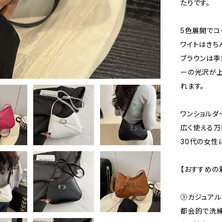
たりです。
5色展開でコ
ワイトはきち
ブラウンは季
ーの光沢が上
れます。
ワンショルダ
広く使える万
30代の女性
【おすすめの
①カジュアル
都会的で洗練