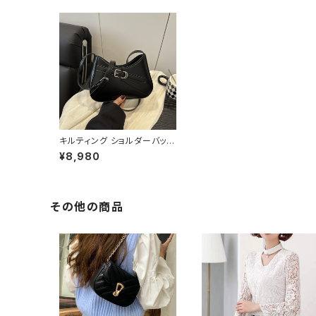
キルティング ショルダーバッグ
ワンショルダーバッグ 斜めが
¥8,980
けバッグ レディース バック 肩
掛け 軽量 カジュアル 大人可
愛い 韓国風バッグ 秋冬 春夏
コーデ おしゃれ 人気 5色展
開 K-B0200
その他の商品