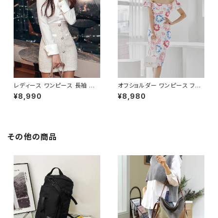
お呼ばれ ブラック ベージュ お
フォーマル リゾート パーティー
しゃれ 高見え 20代 30代 40代
人気 大人可愛い ホワイト C-O
フォーマル 体型カバー 人気 トレ
SS0158
ンド C-OSS0136
レディース ワンピース 長袖 シャ
オフショルダー ワンピース フラ
ツワンピース ツイード切替 ミニ
ワー柄 タイトワンピース ドレス
¥8,990
¥8,980
ワンピース 上品 フォーマル ホ
花柄ワンピ 春夏 エレガント 大
ワイト 韓国ファッション きれい
人可愛い 韓国風ワンピース デ
め エレガント 通勤 オフィス 二
ート きれいめ 清楚 お呼ばれ 二
次会 パーティー デート 大人女
次会 パーティー 結婚式 披露宴
子 体型カバー 美ライン 春 秋
同窓会 上品 シルエット 美スタ
その他の商品
冬 着痩せ効果 きちんと見え カ
イル 体型カバー ピンク ワンタ
ジュアル エレガントスタイル S
イプ C-OSS0232
M L XL C-OSS0176