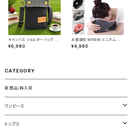
キャンバス ショルダーバッグ ス
お昼寝枕 MINEM ミニネム 仮
マホポーチ ミニバッグ レディー
眠枕 うつぶせ枕 ネックピロー
¥6,980
¥4,980
ス メンズ 斜めがけ カジュアル
洗える 軽量 通気性 机 デスク
ナチュラル 韓国ファッション 春
オフィス 車中泊 旅行 男女兼用
夏 秋冬 ユニセックス 軽量 小さ
低反発 クッション おしゃれ カジ
め バッグ おしゃれ K-B0232
ュアル 春 夏 秋 冬 春夏 秋冬 大
人 子供 デスク クッション 姿勢
CATEGORY
C-ASS0003
新商品/再入荷
ワンピース
ミニ/ショート
トップス