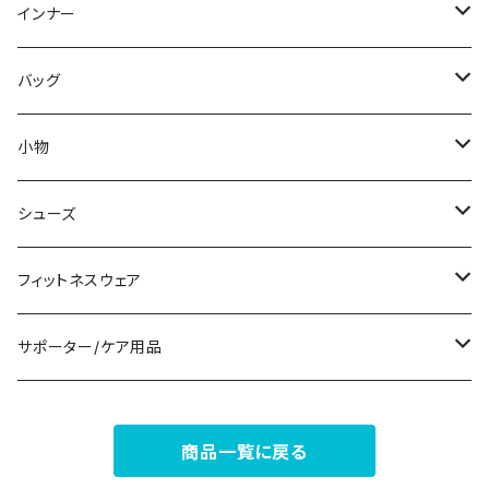
スウェット/トレーナー
オールインワン
ラッシュガード
ロング/マキシ
スカートスーツ
ネックレス
インナー
その他
その他
袖付き
その他
ブレスレット
ブラ/ブラトップ/ベアトップ
バッグ
ノースリーブ
ピアス
ショーツ
サブバッグ
小物
パンツドレス
コサージュ
タンクトップ/キャミソール
クラッチバッグ
マフラー/スカーフ/ストール
シューズ
ナイトドレス
リング
半袖/5分
トートバッグ
財布
スニーカー
フィットネスウェア
その他
その他
7分/長袖
ショルダーバッグ
アクセサリーケース
ブーツ
セット販売
サポーター/ケア用品
6点セット～
補正/補整
フォーマルバッグ
パンプス
トップス
サポーター
商品一覧に戻る
5点セット
足用サポーター
ペチコート/ペチパンツ
カジュアルバッグ
サンダル
ボトムス