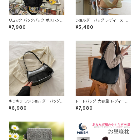
リュック バックパック ボストンバ
ショルダーバッグ レディース バ
ッグ メンズ レディース 大容量
ッグ 春夏 秋冬 春 夏 秋 冬 トー
¥7,980
¥5,480
軽量 旅行バッグ 多機能 2WAY
トバッグ バッグ 斜め掛け 肩掛け
通勤 通学 スポーツ ブラック ブ
かばん ショルダーバック キャン
ルー ホワイト 男女兼用 カジュ
バス地 お出かけ バック 斜め掛
アル 韓国風バッグ K-B0234
けバッグ 肩掛けバッグ シンプル
ショルダー ハンドバッグ コーヒ
ー グレー デート 通勤バッグ オ
フィスカジュアル デイリー お出
かけ オフィス カジュアル OL 上
品 大人 10代 20代 30代 40代
K-B0040
キラキラ ワンショルダーバッグ
トートバッグ 大容量 レディース
パテントバッグ レディース バッグ
フェイクレザー 無地 シンプル
¥6,980
¥7,980
光沢感 コンパクト エレガント カ
バッグ A4対応 ママバッグ 通勤
ジュアル 韓国風 お出かけ 通勤
通学 おしゃれ 2色展開 K-B021
春夏 秋冬 5色展開 K-B0221
0