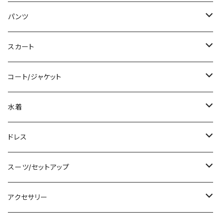
ミディアム/ミモレ
Tシャツ/カットソー
パンツ
ロング/マキシ
タンクトップ/キャミソール
ショート丈
スカート
袖付き
シャツ/ブラウス
クロップド丈
ミニ/ショート
コート/ジャケット
ノースリーブ
ベアトップ/チューブトップ
ロング丈
ミディアム/ミモレ
コート
水着
その他
カーディガン/ボレロ
デニム
ロング
ジャケット
タンキニ
ドレス
チュニック
ニット/セーター
レギンス
その他
その他
バンドゥビキニ
ミニ/ショート
スーツ/セットアップ
パーカー
その他
ワンピース
ミディアム/ミモレ
パンツスーツ
アクセサリー