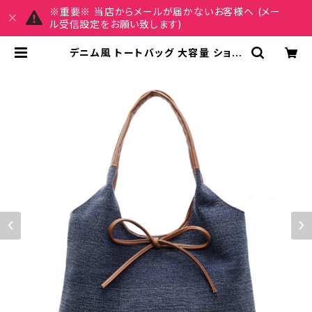
※重要※ 当店からメールが届かないお客様へ (メー
ル受信設定をお願い致します)
デニム風 トートバッグ 大容量 ショル
ダーバッグ レディース バッグ リボン
付き カジュアル 上品 韓国風バッグ
秋冬 春夏 コーデ おしゃれ 人気 K-B
0192 | REIRSE レイルセ 20代,30
代,40代 レディースファッション 通販