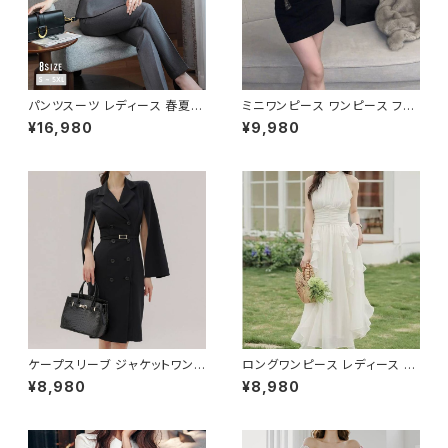
パンツスーツ レディース 春夏
ミニワンピース ワンピース フェ
秋冬 春 夏 秋 冬 黒 紺 スーツ
ザーデザイン タイトワンピース
¥16,980
¥9,980
上下セット 2点セット ジャケット
チューブトップ レディース 春夏
パンツ セットアップ セットアップ
秋冬 春 夏 秋 冬 黒 ミニ ノース
スーツ 長袖 ノーカラー タイト
リーブ タイトワンピ 態度ドレス
ビジネススーツ ロング パンツス
ワンピドレス OL エレガント フ
ーツ ロングパンツ ペプラム ノー
ォーマル ブラック ボルドー ホワ
カラースーツ ペプラムジャケット
イト 大きいサイズ きれいめ ドレ
レディーススーツ 大きいサイズ
スワンピース お呼ばれ 韓国 フ
オフィス OL オフィスカジュアル
ァッション オフィスカジュアル 韓
ビジネス 結婚式 パーティー お
国風 キャバドレス ナイトドレス
呼ばれ ブラック ネイビー グレ
ナイトワンピ カジュアル 10代 2
ー S M L XL 2XL 3XL 4XL 5
0代 30代 40代 C-OSS0127
XL 10代 20代 30代 40代 C-
WAW1079
ケープスリーブ ジャケットワンピ
ロングワンピース レディース シ
ース ベルト付き ワンピース レデ
フォン フリル ハイネック ノース
¥8,980
¥8,980
ィース 長袖 襟付き タイト スー
リーブ フレア Aライン エレガン
ツ風 上品 きれいめ 韓国風 大人
ト 清楚 上品 韓国風 きれいめ
エレガント 通勤 オフィス OL デ
美ライン ウエストマーク 春 夏
ート 二次会 結婚式 春 夏 秋 冬
秋 冬 お呼ばれ デート 食事会